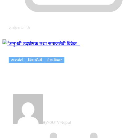
२ महिना अगाडि
अन्तर्वार्ता
जिवनशैली
लेख-बिचार
“अनुभवी उद्घोषक तथा समाजसेवी विवेक…
By
YOUTV Nepal