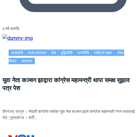
४ वर्ष अगाडि
अन्तर्वार्ता
ताजा समाचार
देश
बुद्धिजीवी
राजनीति
राष्ट्रिय खबर
लेख-
बिचार
समाचार
युवा नेता कञ्चन झाद्वारा कांग्रेस महामन्त्री थापा समक्ष सुझाव
पत्र पेश
वीरगञ्ज, फागुन । नेपाली कांग्रेस पर्साका युवा नेता कञ्चन झाले कांग्रेस महामन्त्री गगन थापालाई
भेट््नुभएको छ । पार्टी…