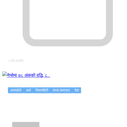
२ वर्ष अगाडि
अन्तर्वार्ता
अर्थ
जिवनशैली
ताजा समाचार
देश
नेप्सेमा ७८ अंकको वृद्धि, ८…