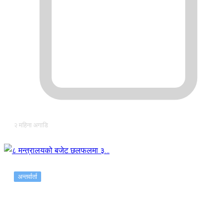
२ महिना अगाडि
अन्तर्वार्ता
८ मन्त्रालयको बजेट छलफलमा ३…