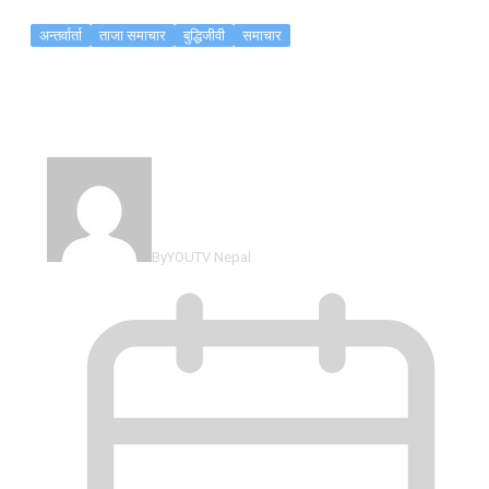
अन्तर्वार्ता
ताजा समाचार
बुद्धिजीवी
समाचार
देश धेरै हिसाबले अगाडि लम्कँदैछ…
By
YOUTV Nepal