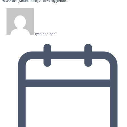
साउन्डकोर (Soundcore) ले आफ्नो बहुप्रतीक्षित…
By
anjana soni