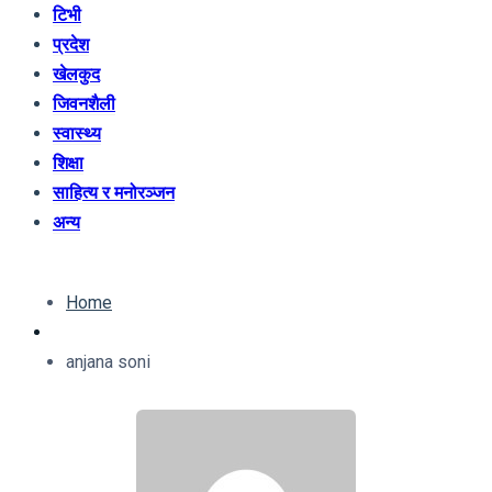
टिभी
प्रदेश
खेलकुद
जिवनशैली
स्वास्थ्य
शिक्षा
साहित्य र मनोरञ्जन
अन्य
Home
anjana soni