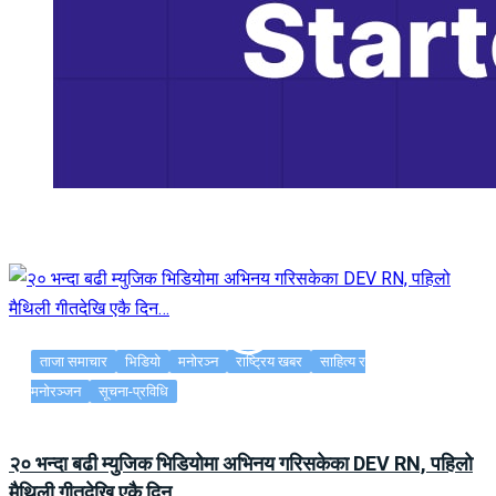
ताजा समाचार
भिडियो
मनोरञ्न
राष्ट्रिय खबर
साहित्य र
मनोरञ्जन
सूचना-प्रविधि
२० भन्दा बढी म्युजिक भिडियोमा अभिनय गरिसकेका DEV RN, पहिलो
मैथिली गीतदेखि एकै दिन…