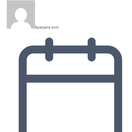
By
anjana soni