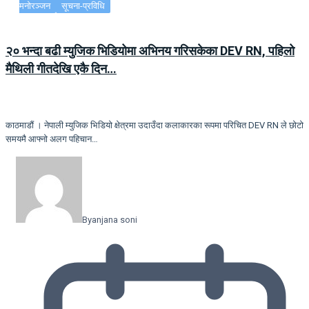
मनोरञ्जन
सूचना-प्रविधि
२० भन्दा बढी म्युजिक भिडियोमा अभिनय गरिसकेका DEV RN, पहिलो
मैथिली गीतदेखि एकै दिन…
काठमाडौं । नेपाली म्युजिक भिडियो क्षेत्रमा उदाउँदा कलाकारका रूपमा परिचित DEV RN ले छोटो
समयमै आफ्नो अलग पहिचान…
By
anjana soni