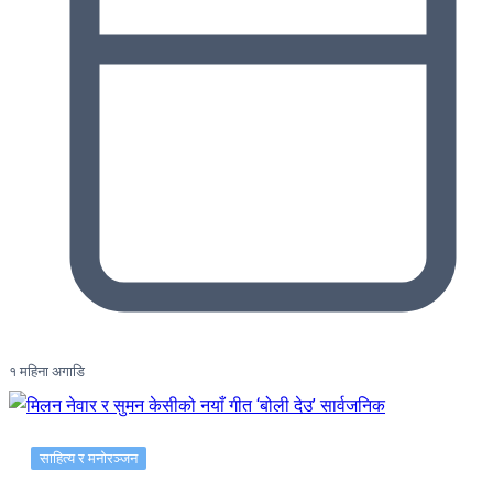
१ महिना अगाडि
साहित्य र मनोरञ्जन