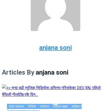
anjana soni
Articles By
anjana soni
ताजा समाचार
भिडियो
मनोरञ्न
राष्ट्रिय खबर
साहित्य र