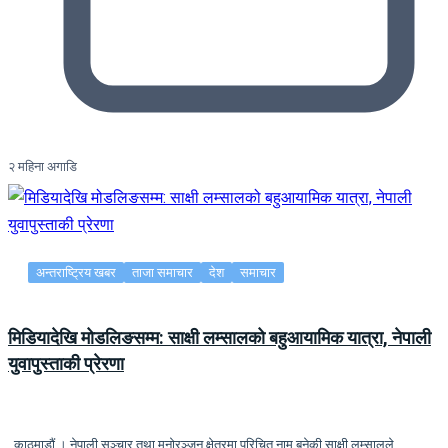
२ महिना अगाडि
अन्तराष्ट्रिय खबर
ताजा समाचार
देश
समाचार
मिडियादेखि मोडलिङसम्म: साक्षी लम्सालको बहुआयामिक यात्रा, नेपाली
युवापुस्ताकी प्रेरणा
काठमाडौं । नेपाली सञ्चार तथा मनोरञ्जन क्षेत्रमा परिचित नाम बनेकी साक्षी लम्सालले