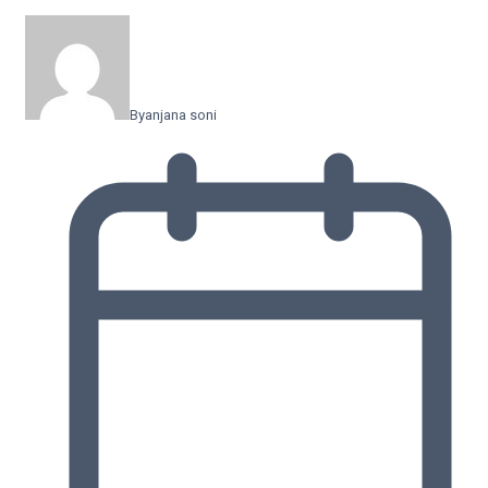
By
anjana soni