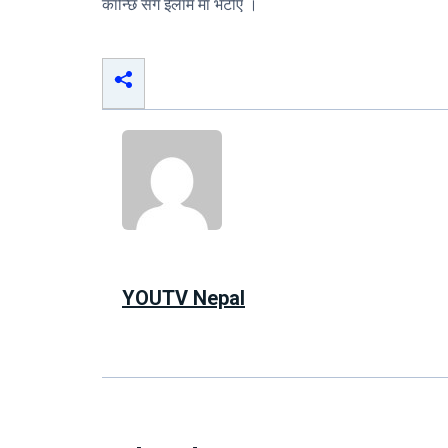
कान्छि संग ईलाम मा भेटीए ।
YOUTV Nepal