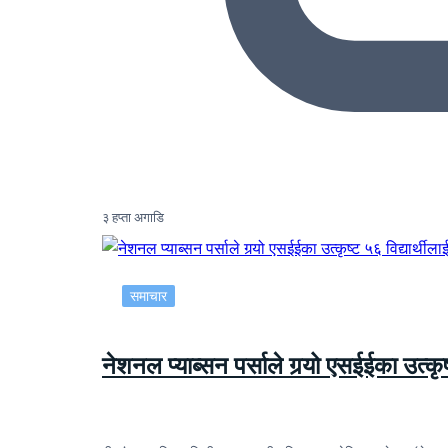
३ हप्ता अगाडि
समाचार
नेशनल प्याब्सन पर्साले गर्‍यो एसईईका उत्कृष