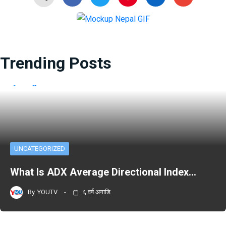
Trending Posts
UNCATEGORIZED
What Is ADX Average Directional Index…
By
YOUTV
६ वर्ष अगाडि