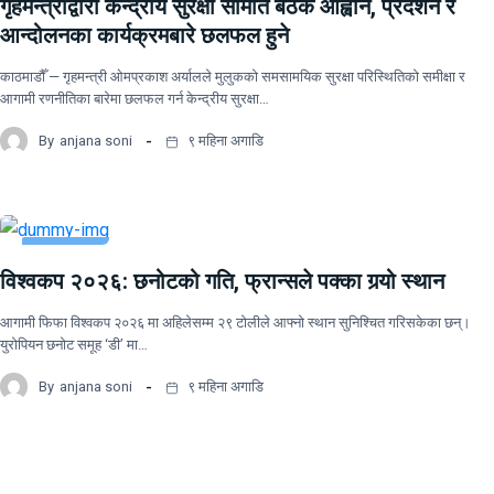
गृहमन्त्रीद्वारा केन्द्रीय सुरक्षा समिति बैठक आह्वान, प्रदर्शन र
देश
राष्ट्रिय खबर
आन्दोलनका कार्यक्रमबारे छलफल हुने
काठमाडौँ — गृहमन्त्री ओमप्रकाश अर्यालले मुलुकको समसामयिक सुरक्षा परिस्थितिको समीक्षा र
आगामी रणनीतिका बारेमा छलफल गर्न केन्द्रीय सुरक्षा…
By
anjana soni
९ महिना अगाडि
UNCATEGORIZED
विश्वकप २०२६: छनोटको गति, फ्रान्सले पक्का गर्‍यो स्थान
खेलकुद
आगामी फिफा विश्वकप २०२६ मा अहिलेसम्म २९ टोलीले आफ्नो स्थान सुनिश्चित गरिसकेका छन्।
युरोपियन छनोट समूह ‘डी’ मा…
By
anjana soni
९ महिना अगाडि