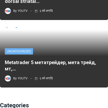
dorsal striatal…
By
YOUTV
६ वर्ष अगाडि
UNCATEGORIZED
Metatrader 5 метатрейдер, мета трейд,
мт,…
By
YOUTV
६ वर्ष अगाडि
Categories