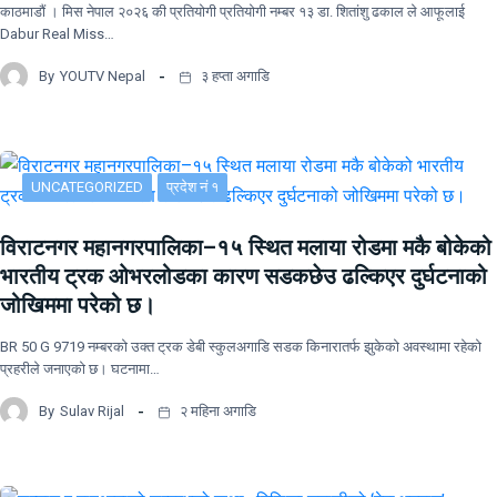
काठमाडौं । मिस नेपाल २०२६ की प्रतियोगी प्रतियोगी नम्बर १३ डा. शितांशु ढकाल ले आफूलाई
Dabur Real Miss…
By
YOUTV Nepal
३ हप्ता अगाडि
UNCATEGORIZED
प्रदेश नं १
विराटनगर महानगरपालिका–१५ स्थित मलाया रोडमा मकै बोकेको
भारतीय ट्रक ओभरलोडका कारण सडकछेउ ढल्किएर दुर्घटनाको
जोखिममा परेको छ।
BR 50 G 9719 नम्बरको उक्त ट्रक डेबी स्कुलअगाडि सडक किनारातर्फ झुकेको अवस्थामा रहेको
प्रहरीले जनाएको छ। घटनामा…
By
Sulav Rijal
२ महिना अगाडि