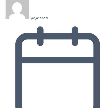
By
anjana soni