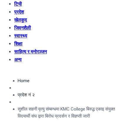
टिभी
प्रदेश
खेलकुद
जिवनशैली
स्वास्थ्य
शिक्षा
साहित्य र मनोरञ्जन
अन्य
Home
प्रदेश नं २
सुशील सहनी मृत्यु संम्बन्धमा KMC College बिरुद्ध एकाइ संयुक्त
विदयार्थी संघ द्वारा बिरोध प्रदर्सन र विज्ञप्ती जारी