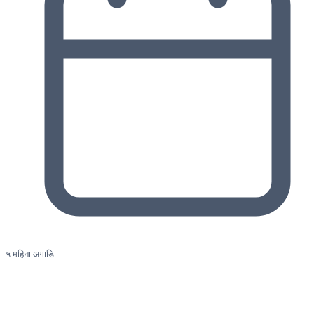
५ महिना अगाडि