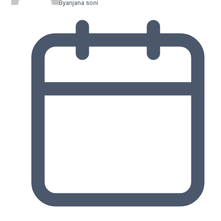
By
anjana soni