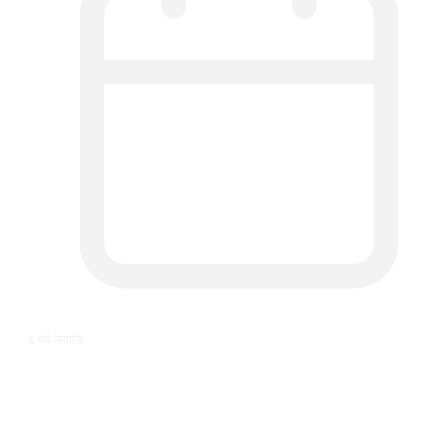
६ वर्ष अगाडि