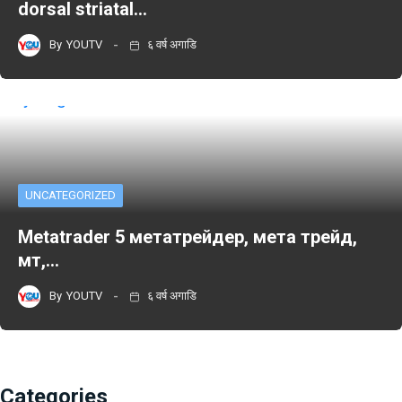
dorsal striatal…
By
YOUTV
६ वर्ष अगाडि
UNCATEGORIZED
Metatrader 5 метатрейдер, мета трейд,
мт,…
By
YOUTV
६ वर्ष अगाडि
Categories