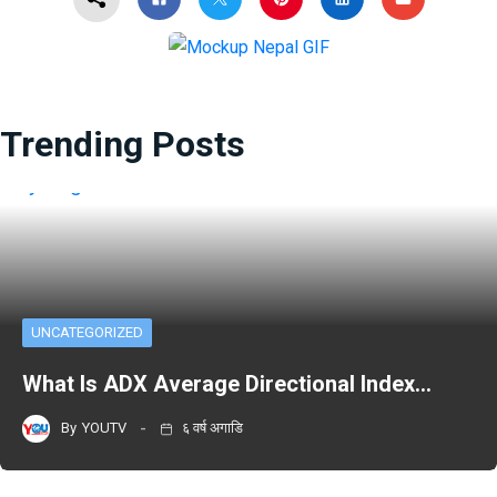
Trending Posts
UNCATEGORIZED
What Is ADX Average Directional Index…
By
YOUTV
६ वर्ष अगाडि