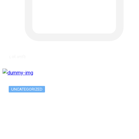
६ वर्ष अगाडि
UNCATEGORIZED
Long-term alcohol consumption alters
dorsal striatal…