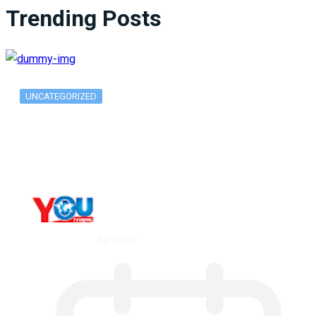
Trending Posts
UNCATEGORIZED
What Is ADX Average Directional Index…
By
YOUTV