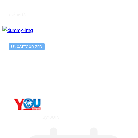
६ वर्ष अगाडि
UNCATEGORIZED
Metatrader 5 метатрейдер, мета трейд,
мт,…
By
YOUTV