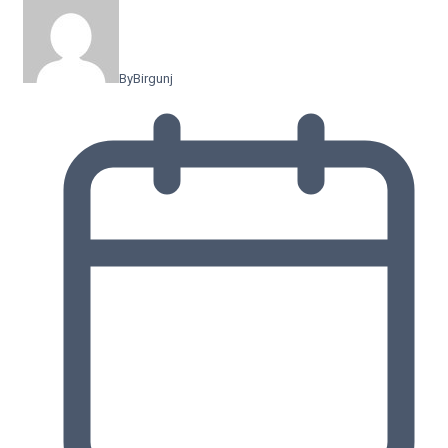
By
Birgunj