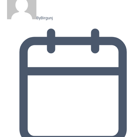
By
Birgunj