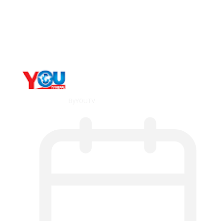
The 10 Best Substance Abuse
Counseling…
By
YOUTV