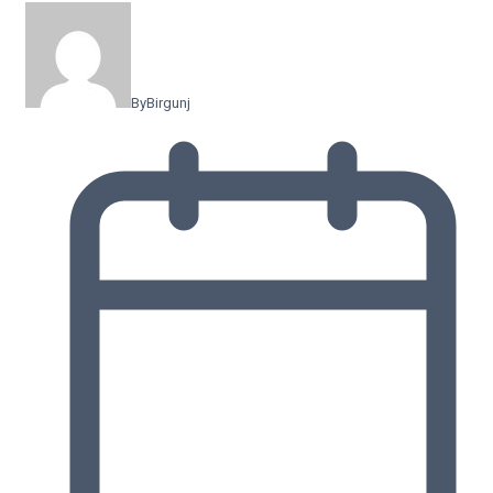
By
Birgunj