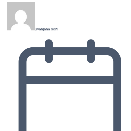
By
anjana soni