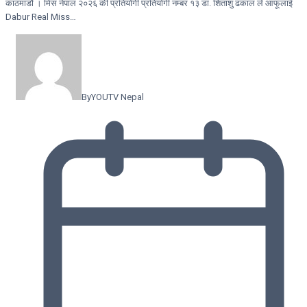
काठमाडौं । मिस नेपाल २०२६ की प्रतियोगी प्रतियोगी नम्बर १३ डा. शितांशु ढकाल ले आफूलाई
Dabur Real Miss…
By
YOUTV Nepal