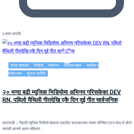
४ हप्ता अगाडि
ताजा समाचार
भिडियो
मनोरञ्न
राष्ट्रिय खबर
साहित्य र
मनोरञ्जन
सूचना-प्रविधि
२० भन्दा बढी म्युजिक भिडियोमा अभिनय गरिसकेका DEV
RN, पहिलो मैथिली गीतदेखि एकै दिन दुई गीत सार्वजनिक
काठमाडौं । नेपाली म्युजिक भिडियो क्षेत्रमा उदाउँदा कलाकारका रूपमा परिचित DEV RN ले छोटो
समयमै आफ्नो अलग पहिचान…