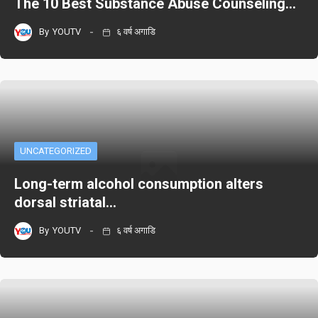
The 10 Best Substance Abuse Counseling…
By
YOUTV
६ वर्ष अगाडि
UNCATEGORIZED
Long-term alcohol consumption alters
dorsal striatal…
By
YOUTV
६ वर्ष अगाडि