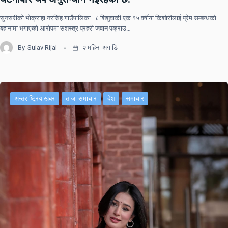
सुनसरीको भोक्राहा नरसिंह गाउँपालिका–८ शिशुवाकी एक १५ वर्षीया किशोरीलाई प्रेम सम्बन्धको
बहानामा भगाएको आरोपमा सशस्त्र प्रहरी जवान पक्राउ…
By
Sulav Rijal
२ महिना अगाडि
अन्तराष्ट्रिय खबर
ताजा समाचार
देश
समाचार