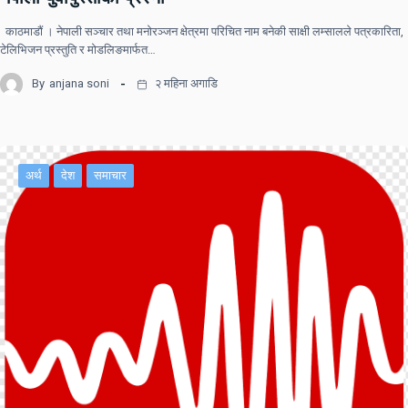
काठमाडौं । नेपाली सञ्चार तथा मनोरञ्जन क्षेत्रमा परिचित नाम बनेकी साक्षी लम्सालले पत्रकारिता,
टेलिभिजन प्रस्तुति र मोडलिङमार्फत…
By
anjana soni
२ महिना अगाडि
अर्थ
देश
समाचार