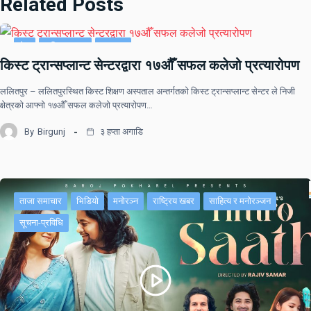
Related Posts
देश
राष्ट्रिय खबर
समाचार
किस्ट ट्रान्सप्लान्ट सेन्टरद्वारा १७औँ सफल कलेजो प्रत्यारोपण
ललितपुर – ललितपुरस्थित किस्ट शिक्षण अस्पताल अन्तर्गतको किस्ट ट्रान्सप्लान्ट सेन्टर ले निजी
क्षेत्रको आफ्नो १७औँ सफल कलेजो प्रत्यारोपण…
By
Birgunj
३ हप्ता अगाडि
ताजा समाचार
भिडियो
मनोरञ्न
राष्ट्रिय खबर
साहित्य र मनोरञ्जन
सूचना-प्रविधि