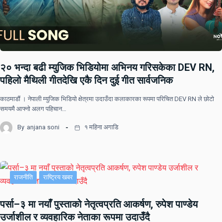
२० भन्दा बढी म्युजिक भिडियोमा अभिनय गरिसकेका DEV RN,
पहिलो मैथिली गीतदेखि एकै दिन दुई गीत सार्वजनिक
काठमाडौं । नेपाली म्युजिक भिडियो क्षेत्रमा उदाउँदा कलाकारका रूपमा परिचित DEV RN ले छोटो
समयमै आफ्नो अलग पहिचान…
By
anjana soni
१ महिना अगाडि
राजनीति
राष्ट्रिय खबर
पर्सा–३ मा नयाँ पुस्ताको नेतृत्वप्रति आकर्षण, रुपेश पाण्डेय
उर्जाशील र व्यवहारिक नेताका रूपमा उदाउँदै