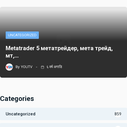
UNCATEGORIZED
Metatrader 5 метатрейдер, мета трейд,
мт,…
By
YOUTV
६ वर्ष अगाडि
Categories
Uncategorized
859