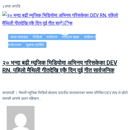
३ हप्ता अगाडि
ताजा समाचार
भिडियो
मनोरञ्न
राष्ट्रिय खबर
साहित्य र
मनोरञ्जन
सूचना-प्रविधि
२० भन्दा बढी म्युजिक भिडियोमा अभिनय गरिसकेका DEV
RN, पहिलो मैथिली गीतदेखि एकै दिन दुई गीत सार्वजनिक
काठमाडौं । नेपाली म्युजिक भिडियो क्षेत्रमा उदाउँदा कलाकारका रूपमा परिचित DEV RN ले छोटो
समयमै आफ्नो अलग पहिचान…