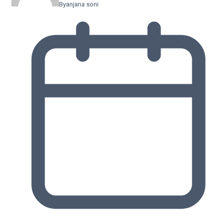
By
anjana soni