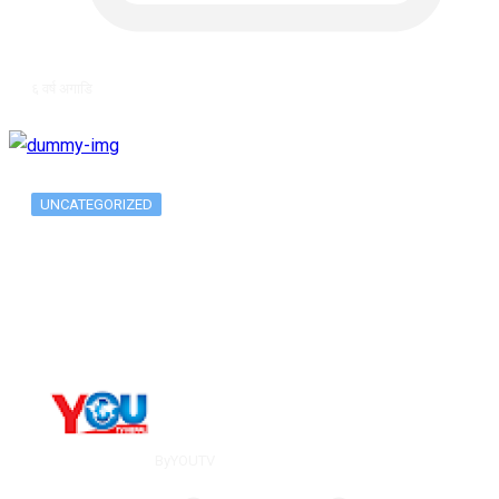
६ वर्ष अगाडि
UNCATEGORIZED
The 10 Best Substance Abuse
Counseling…
By
YOUTV