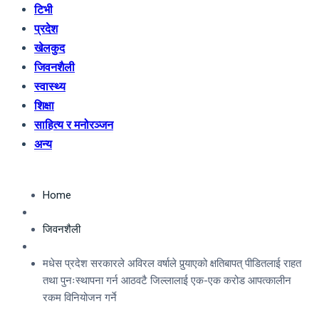
टिभी
प्रदेश
खेलकुद
जिवनशैली
स्वास्थ्य
शिक्षा
साहित्य र मनोरञ्जन
अन्य
Home
जिवनशैली
मधेस प्रदेश सरकारले अविरल वर्षाले पुर्‍याएको क्षतिबापत् पीडितलाई राहत
तथा पुनःस्थापना गर्न आठवटै जिल्लालाई एक-एक करोड आपत्कालीन
रकम विनियोजन गर्ने