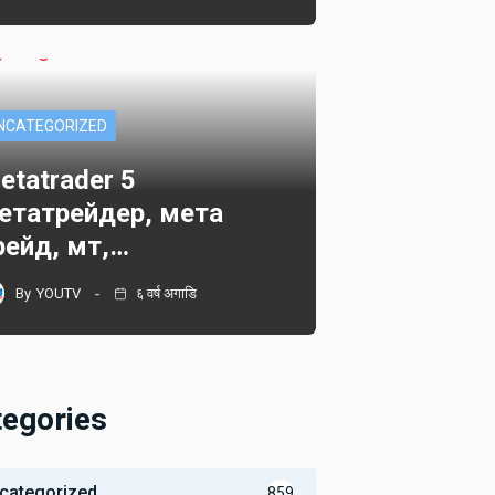
NCATEGORIZED
etatrader 5
етатрейдер, мета
рейд, мт,…
By
YOUTV
६ वर्ष अगाडि
tegories
categorized
859