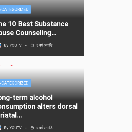
NCATEGORIZED
he 10 Best Substance
buse Counseling…
By
YOUTV
६ वर्ष अगाडि
NCATEGORIZED
ong-term alcohol
onsumption alters dorsal
triatal…
By
YOUTV
६ वर्ष अगाडि