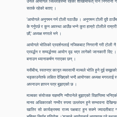
उनले आयोगले जिल्लाहरुमा रहेका शाखामार्फत् पनि निगरानी गर
सतर्क रहेको बताए ।
‘आयोगले अनुगमन गर्न टोली पठाउँछ । अनुगमन टोली दुवै ठाउँमा 
के गर्नुपर्छ र कुन अवस्था आउँछ भन्ने कुरा हाम्रो टोलीले राम्
छौं,’ अध्यक्ष मगरले भने ।
आयोगले भोलिको प्रदर्शनलाई नजिकबाट निगरानी गरी टोली नै 
प्रवर्द्धन र सम्वर्द्धनमा आयोग दृढ भएर लागेको जानकारी दिए 
बनाउन ध्यानाकर्षण गराएका छन् ।
यसैबीच, स्वतन्त्र कानून व्यवसायी मञ्चले भोलि हुने दुई समूहको प
भड्काउनेतर्फ लक्षित देखिएको भन्दै आयोगका अध्यक्ष मगरलाई 
अपनाउन ज्ञापन पत्र बुझाएको छ ।
मञ्चका संयोजक यज्ञमणि न्यौपानेले बुझाएको विज्ञप्तिमा भनिएको 
मानव अधिकारको गम्भीर रुपमा उल्लंघन हुने सम्भावना देखिन
खातिर सो कार्यक्रममा राज्य पक्षबाट हुन सक्ने ज्यादतीब
भूमिका निर्वाह गरियोस् ।’मञ्चले आयोगलाई आवश्यक परे स्थल