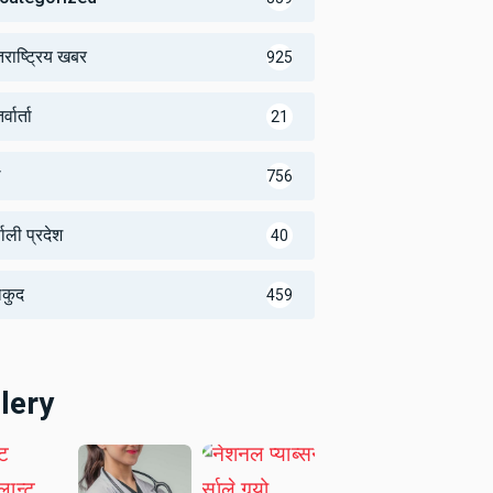
तराष्ट्रिय खबर
925
्वार्ता
21
थ
756
णाली प्रदेश
40
लकुद
459
lery