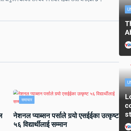
U
T
A
U
L
समाचार
c
s
ल
नेशनल प्याब्सन पर्साले गर्‍यो एसईईका उत्कृष्ट
५६ विद्यार्थीलाई सम्मान