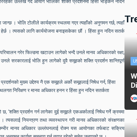
िरहेको उल्लेख गर्दै आयोग भोलिको शक्ति प्रदर्शनमा हिंसा भड्किन नदिन
Tr
जान्छ । भोलि टोलीले कार्यक्रम स्थलमा गएर त्यहाँको अनुगमन गर्छ, त्यहाँ
ररी हेर्छ । त्यसको लागि कार्ययोजना बनाइसकेका छौं । हिंसा हुन नदिन सतर्क
परिचालन गरेर फिल्डमा खटाउन लागेको भन्दै उनले मानव अधिकारको रक्षा,
। उनले सरकारलाई भोलि हुन लागेको दुवै समूहको शक्ति प्रदर्शन शान्तिपूर्ण
U
W
्रदर्शनको मुख्य उद्देश्य नै एक समूहले अर्को समूहलाई निषेध गर्न, हिंसा
D
स्थलगत निरिक्षण र मानव अधिकार हनन र हिंसा हुन नदिन सतर्कता
छ, ‘शक्ति प्रदर्शन गर्न लागेका दुई समूहले एकअर्कालाई निषेध गर्ने क्रममा
्छ । त्यसलाई नियन्त्रण तथा व्यवस्थापन गरी मानव अधिकारको संरक्षणका
ाट गम्भीर मानव अधिकार उल्लंघनलाई रोक्न यस आयोगका तर्फबाट सक्रिय
गत अनुगमन कार्यमा समन्वय गर्न तयार रहेको समेत जनाएको छ ।