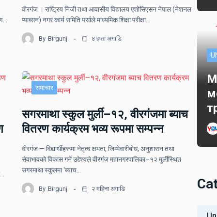
वीरगंज । राष्ट्रिय निजी तथा आवासीय विद्यालय एशोसिएसन नेपाल (नेशनल
ोपण…
प्याब्सन) नगर कार्य समिति पर्साले माध्यमिक शिक्षा परीक्षा…
By
Birgunj
४ हप्ता अगाडि
U
M
समाचार
м
т
सगरमाथा स्कुल मुर्ली–१२, वीरगंजमा ब्याच
ण
वितरण कार्यक्रम भव्य रूपमा सम्पन्न
वीरगंज — विद्यार्थीहरूमा नेतृत्व क्षमता, जिम्मेवारीबोध, अनुशासन तथा
सेवाभावको विकास गर्ने उद्देश्यले वीरगंज महानगरपालिका–१२ मुर्लीस्थित
सगरमाथा स्कुलमा ‘ब्याच…
ो…
Ca
By
Birgunj
२ महिना अगाडि
Un