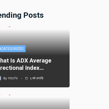
ending Posts
NCATEGORIZED
hat Is ADX Average
irectional Index…
By
YOUTV
६ वर्ष अगाडि