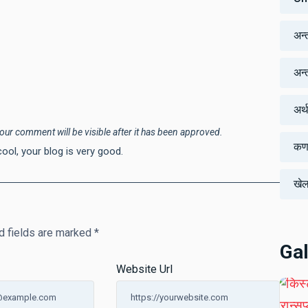
अन्
अन्तर
अर्
our comment will be visible after it has been approved.
कर्
ool, your blog is very good.
खे
d fields are marked
*
Gal
Website Url