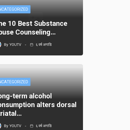
NCATEGORIZED
he 10 Best Substance
buse Counseling…
By
YOUTV
६ वर्ष अगाडि
NCATEGORIZED
ong-term alcohol
onsumption alters dorsal
triatal…
By
YOUTV
६ वर्ष अगाडि