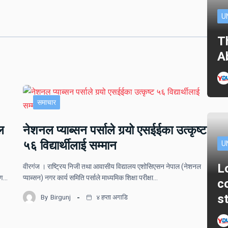
U
T
A
समाचार
ल
नेशनल प्याब्सन पर्साले गर्‍यो एसईईका उत्कृष्ट
५६ विद्यार्थीलाई सम्मान
U
L
वीरगंज । राष्ट्रिय निजी तथा आवासीय विद्यालय एशोसिएसन नेपाल (नेशनल
ोपण…
प्याब्सन) नगर कार्य समिति पर्साले माध्यमिक शिक्षा परीक्षा…
c
s
By
Birgunj
४ हप्ता अगाडि