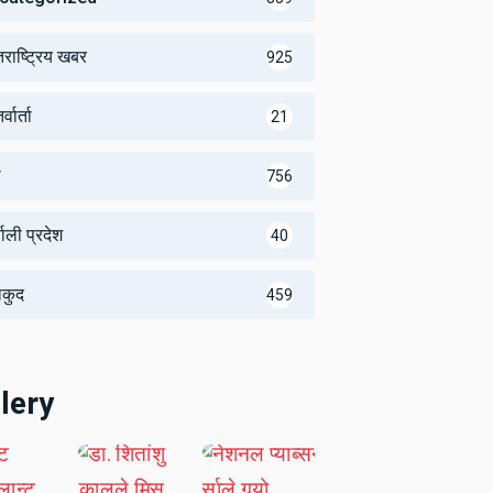
तराष्ट्रिय खबर
925
्वार्ता
21
थ
756
णाली प्रदेश
40
लकुद
459
lery