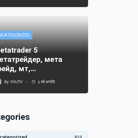
NCATEGORIZED
etatrader 5
етатрейдер, мета
рейд, мт,…
By
YOUTV
६ वर्ष अगाडि
tegories
categorized
859