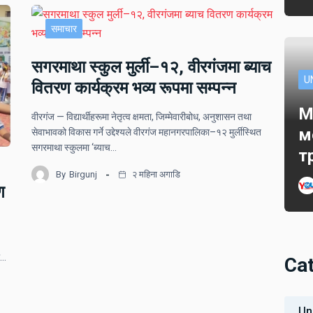
समाचार
सगरमाथा स्कुल मुर्ली–१२, वीरगंजमा ब्याच
U
वितरण कार्यक्रम भव्य रूपमा सम्पन्न
M
वीरगंज — विद्यार्थीहरूमा नेतृत्व क्षमता, जिम्मेवारीबोध, अनुशासन तथा
м
सेवाभावको विकास गर्ने उद्देश्यले वीरगंज महानगरपालिका–१२ मुर्लीस्थित
सगरमाथा स्कुलमा ‘ब्याच…
т
By
Birgunj
२ महिना अगाडि
ण
ो…
Ca
Un