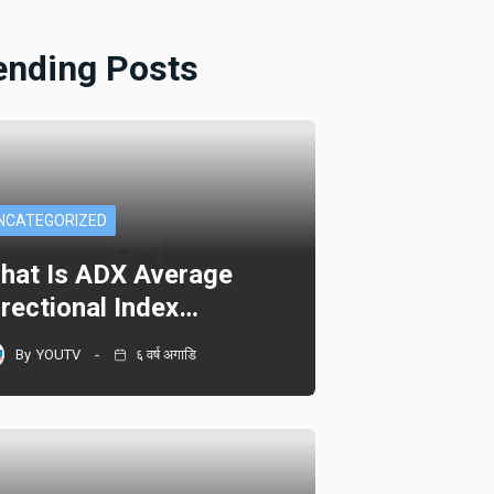
ending Posts
NCATEGORIZED
hat Is ADX Average
irectional Index…
By
YOUTV
६ वर्ष अगाडि