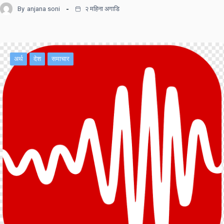
By
anjana soni
२ महिना अगाडि
अर्थ
देश
समाचार