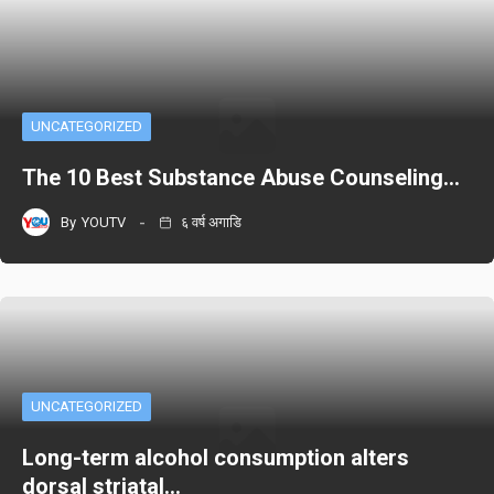
UNCATEGORIZED
The 10 Best Substance Abuse Counseling…
By
YOUTV
६ वर्ष अगाडि
UNCATEGORIZED
Long-term alcohol consumption alters
dorsal striatal…