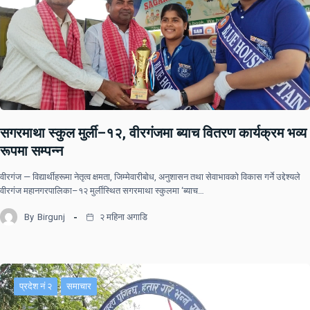
सगरमाथा स्कुल मुर्ली–१२, वीरगंजमा ब्याच वितरण कार्यक्रम भव्य
रूपमा सम्पन्न
वीरगंज — विद्यार्थीहरूमा नेतृत्व क्षमता, जिम्मेवारीबोध, अनुशासन तथा सेवाभावको विकास गर्ने उद्देश्यले
वीरगंज महानगरपालिका–१२ मुर्लीस्थित सगरमाथा स्कुलमा ‘ब्याच…
By
Birgunj
२ महिना अगाडि
प्रदेश नं २
समाचार