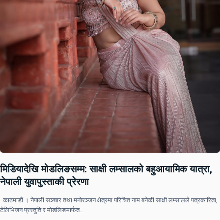
मिडियादेखि मोडलिङसम्म: साक्षी लम्सालको बहुआयामिक यात्रा,
नेपाली युवापुस्ताकी प्रेरणा
काठमाडौं । नेपाली सञ्चार तथा मनोरञ्जन क्षेत्रमा परिचित नाम बनेकी साक्षी लम्सालले पत्रकारिता,
टेलिभिजन प्रस्तुति र मोडलिङमार्फत…