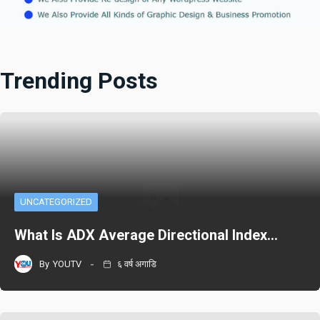
Trending Posts
UNCATEGORIZED
What Is ADX Average Directional Index…
By
YOUTV
६ वर्ष अगाडि