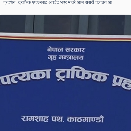
प्रदर्शनः ट्राफिक एफएमबाट अपडेट भएर मात्रै आज सवारी चलाउन आग्रह