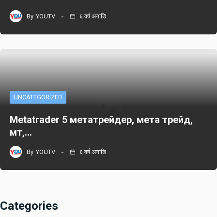
By
YOUTV
६ वर्ष अगाडि
UNCATEGORIZED
Metatrader 5 метатрейдер, мета трейд,
мт,…
By
YOUTV
६ वर्ष अगाडि
Categories