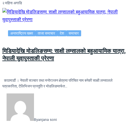
२ महिना अगाडि
अन्तराष्ट्रिय खबर
ताजा समाचार
देश
समाचार
मिडियादेखि मोडलिङसम्म: साक्षी लम्सालको बहुआयामिक यात्रा,
नेपाली युवापुस्ताकी प्रेरणा
काठमाडौं । नेपाली सञ्चार तथा मनोरञ्जन क्षेत्रमा परिचित नाम बनेकी साक्षी लम्सालले
पत्रकारिता, टेलिभिजन प्रस्तुति र मोडलिङमार्फत…
By
anjana soni