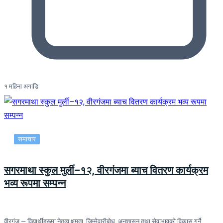
१ महिना अगाडि
समाचार
सगरमाथा स्कुल मुर्ली–१२, वीरगंजमा ब्याच वितरण कार्यक्रम
भव्य रूपमा सम्पन्न
वीरगंज — विद्यार्थीहरूमा नेतृत्व क्षमता, जिम्मेवारीबोध, अनुशासन तथा सेवाभावको विकास गर्ने