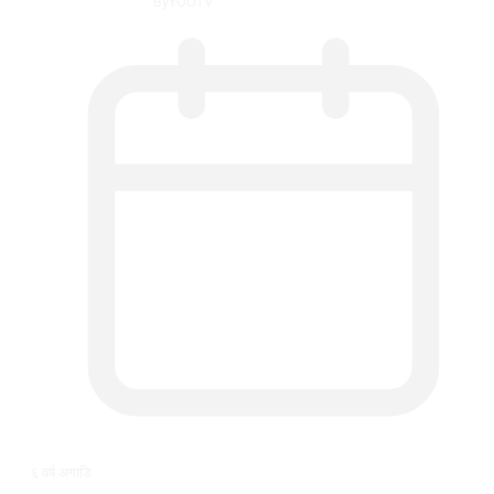
By
YOUTV
६ वर्ष अगाडि