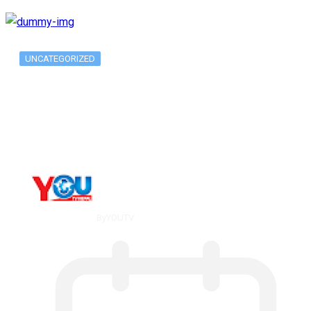
UNCATEGORIZED
Long-term alcohol consumption alters
dorsal striatal…
By
YOUTV