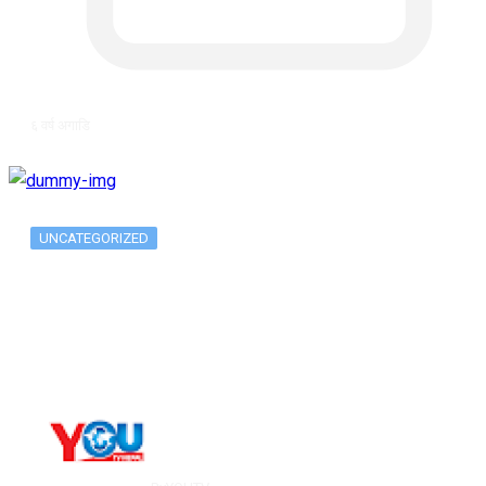
६ वर्ष अगाडि
UNCATEGORIZED
The 10 Best Substance Abuse
Counseling…