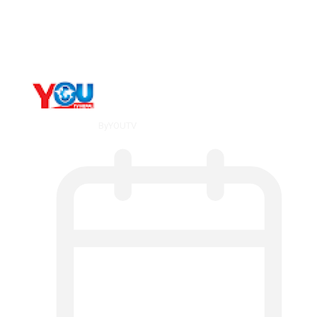
Metatrader 5 метатрейдер, мета трейд,
мт,…
By
YOUTV