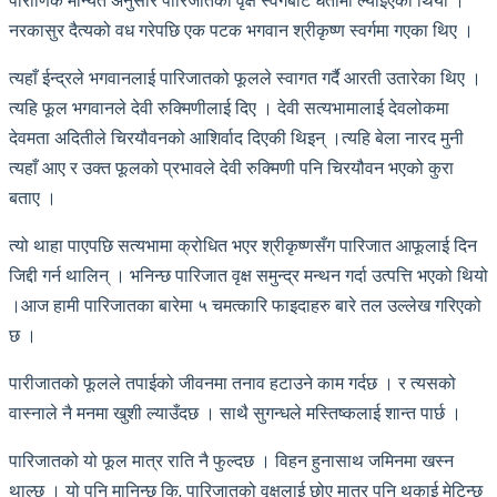
पौराणिक मान्यत अनुसार पारिजातको वृक्ष स्वर्गबाट धर्तीमा ल्याइएको थियो ।
नरकासुर दैत्यको वध गरेपछि एक पटक भगवान श्रीकृष्ण स्वर्गमा गएका थिए ।
त्यहाँ ईन्द्रले भगवानलाई पारिजातको फूलले स्वागत गर्दै आरती उतारेका थिए ।
त्यहि फूल भगवानले देवी रुक्मिणीलाई दिए । देवी सत्यभामालाई देवलोकमा
देवमता अदितीले चिरयौवनको आशिर्वाद दिएकी थिइन् ।त्यहि बेला नारद मुनी
त्यहाँ आए र उक्त फूलको प्रभावले देवी रुक्मिणी पनि चिरयौवन भएको कुरा
बताए ।
त्यो थाहा पाएपछि सत्यभामा क्रोधित भएर श्रीकृष्णसँग पारिजात आफूलाई दिन
जिद्दी गर्न थालिन् । भनिन्छ पारिजात वृक्ष समुन्द्र मन्थन गर्दा उत्पत्ति भएको थियो
।आज हामी पारिजातका बारेमा ५ चमत्कारि फाइदाहरु बारे तल उल्लेख गरिएको
छ ।
पारीजातको फूलले तपाईको जीवनमा तनाव हटाउने काम गर्दछ । र त्यसको
वास्नाले नै मनमा खुशी ल्याउँदछ । साथै सुगन्धले मस्तिष्कलाई शान्त पार्छ ।
पारिजातको यो फूल मात्र राति नै फुल्दछ । विहन हुनासाथ जमिनमा खस्न
थाल्छ । यो पनि मानिन्छ कि, पारिजातको वृक्षलाई छोए मात्र पनि थकाई मेटिन्छ