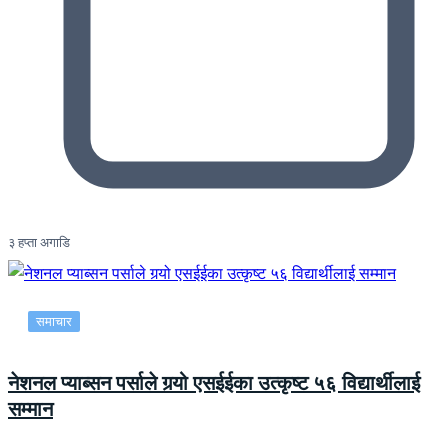
३ हप्ता अगाडि
समाचार
नेशनल प्याब्सन पर्साले गर्‍यो एसईईका उत्कृष्ट ५६ विद्यार्थीलाई
सम्मान