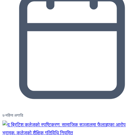
७ महिना अगाडि