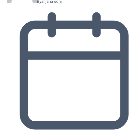
By
anjana soni