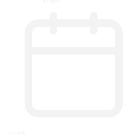
By
YOUTV
६ वर्ष अगाडि