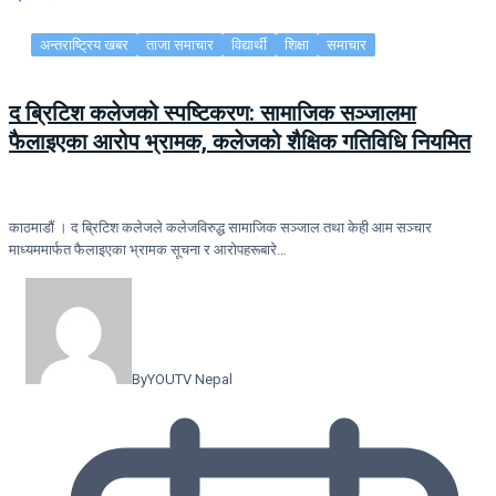
अन्तराष्ट्रिय खबर
ताजा समाचार
विद्यार्थी
शिक्षा
समाचार
द ब्रिटिश कलेजको स्पष्टिकरण: सामाजिक सञ्जालमा
फैलाइएका आरोप भ्रामक, कलेजको शैक्षिक गतिविधि नियमित
काठमाडौं । द ब्रिटिश कलेजले कलेजविरुद्ध सामाजिक सञ्जाल तथा केही आम सञ्चार
माध्यममार्फत फैलाइएका भ्रामक सूचना र आरोपहरूबारे…
By
YOUTV Nepal