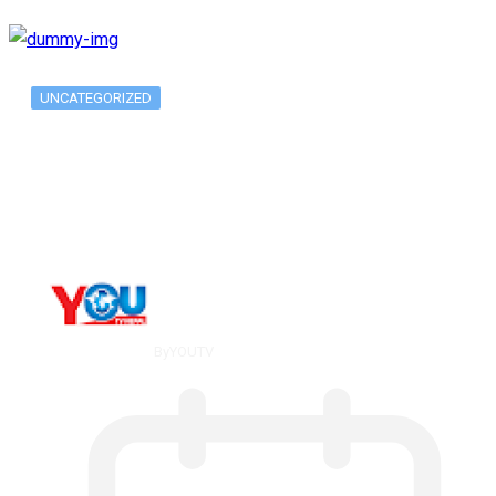
UNCATEGORIZED
Metatrader 5 метатрейдер, мета трейд,
мт,…
By
YOUTV