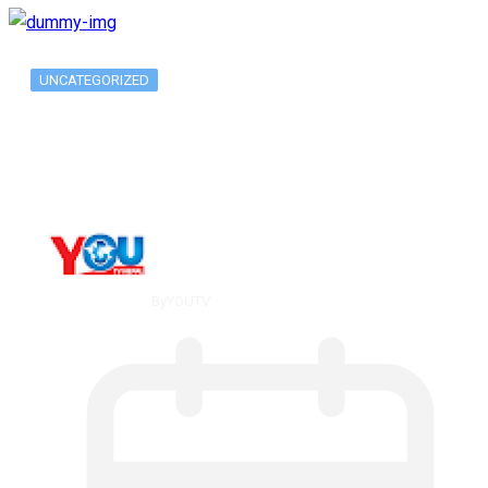
UNCATEGORIZED
What Is ADX Average Directional Index…
By
YOUTV