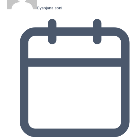
By
anjana soni