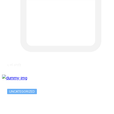
६ वर्ष अगाडि
UNCATEGORIZED
The 10 Best Substance Abuse
Counseling…