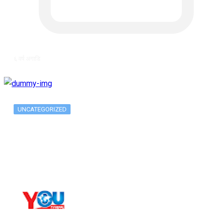
६ वर्ष अगाडि
UNCATEGORIZED
Long-term alcohol consumption alters
dorsal striatal…