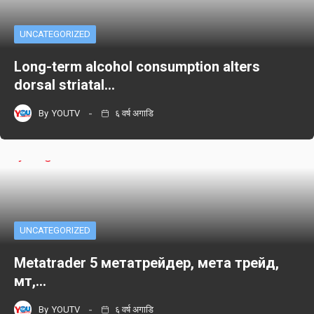
UNCATEGORIZED
Long-term alcohol consumption alters
dorsal striatal…
By
YOUTV
६ वर्ष अगाडि
UNCATEGORIZED
Metatrader 5 метатрейдер, мета трейд,
мт,…
By
YOUTV
६ वर्ष अगाडि