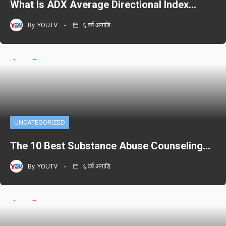
What Is ADX Average Directional Index…
By
YOUTV
६ वर्ष अगाडि
UNCATEGORIZED
The 10 Best Substance Abuse Counseling…
By
YOUTV
६ वर्ष अगाडि