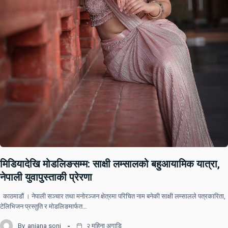
मिडियादेखि मोडलिङसम्म: साक्षी लम्सालको बहुआयामिक यात्रा,
नेपाली युवापुस्ताकी प्रेरणा
काठमाडौं । नेपाली सञ्चार तथा मनोरञ्जन क्षेत्रमा परिचित नाम बनेकी साक्षी लम्सालले पत्रकारिता,
टेलिभिजन प्रस्तुति र मोडलिङमार्फत…
By
anjana soni
२ महिना अगाडि