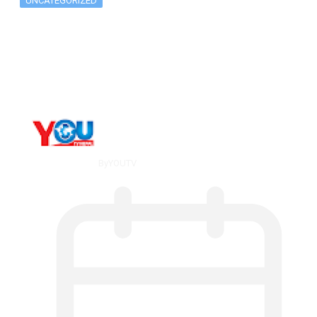
UNCATEGORIZED
The 10 Best Substance Abuse
Counseling…
By
YOUTV