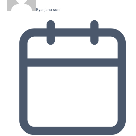
By
anjana soni