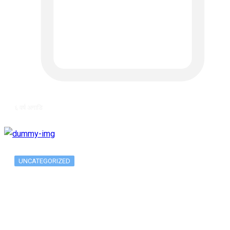
६ वर्ष अगाडि
UNCATEGORIZED
Long-term alcohol consumption alters
dorsal striatal…