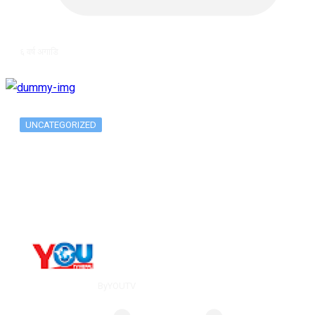
६ वर्ष अगाडि
UNCATEGORIZED
Metatrader 5 метатрейдер, мета трейд,
мт,…
By
YOUTV