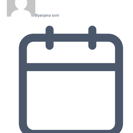
By
anjana soni