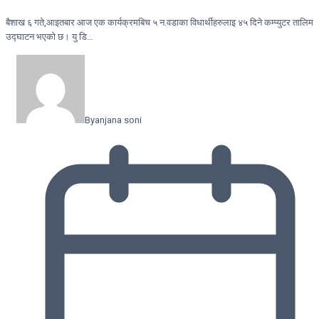
बैशाख ६ गते,आइतबार आज एक कार्यक्रमबिच ५ न.वडाका विधार्थीहरुलाइ ४५ दिने कम्प्युटर तालिम
उद्घाटन भएको छ। यु डि…
By
anjana soni