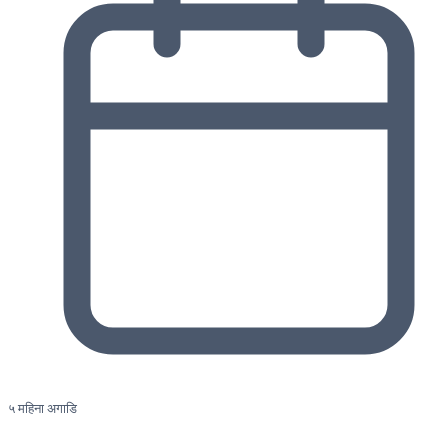
५ महिना अगाडि