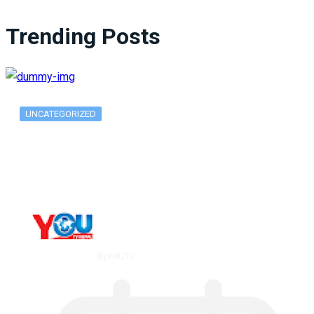
Trending Posts
UNCATEGORIZED
What Is ADX Average Directional Index…
By
YOUTV