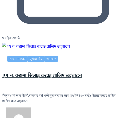
४ महिना अगाडि
ताजा समाचार
प्रदेश नं २
समाचार
२१ न. वडामा सिलाइ कटाइ तालिम उद्घाटन
चैत्र/२ गते सीप सिकौं,रोजगार गरौं भन्ने मुल नाराका साथ ४५दिने (९० घन्टे) सिलाइ कटाइ तालिम
तालिम आज उद्घाटन…