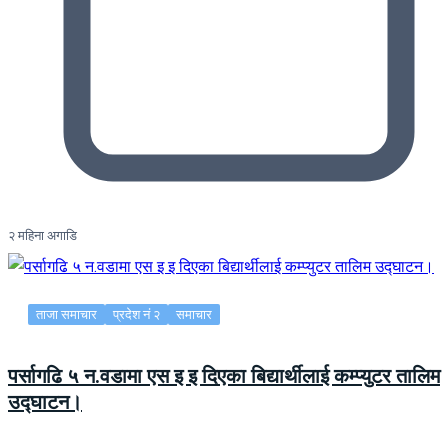
२ महिना अगाडि
ताजा समाचार
प्रदेश नं २
समाचार
पर्सागढि ५ न.वडामा एस इ इ दिएका बिद्यार्थीलाई कम्प्युटर तालिम
उद्घाटन।