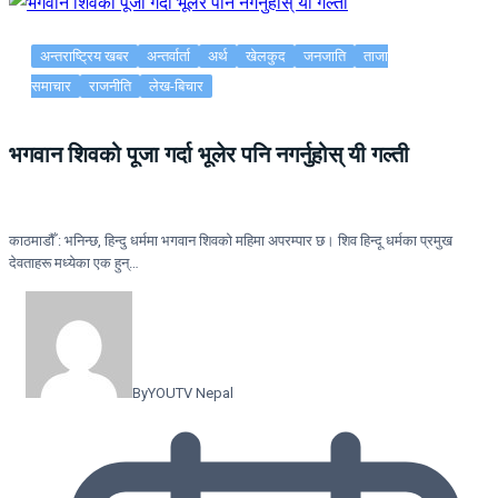
अन्तराष्ट्रिय खबर
अन्तर्वार्ता
अर्थ
खेलकुद
जनजाति
ताजा
समाचार
राजनीति
लेख-बिचार
भगवान शिवको पूजा गर्दा भूलेर पनि नगर्नुहोस् यी गल्ती
काठमाडौँ : भनिन्छ, हिन्दु धर्ममा भगवान शिवको महिमा अपरम्पार छ। शिव हिन्दू धर्मका प्रमुख
देवताहरू मध्येका एक हुन्…
By
YOUTV Nepal