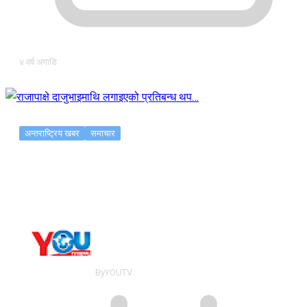
४ वर्ष अगाडि
अन्तराष्ट्रिय खबर
समाचार
राजापाक्षे दाजुभाइमाथि लगाइएको प्रतिबन्ध थप…
By
YOUTV