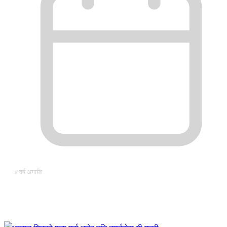
४ वर्ष अगाडि