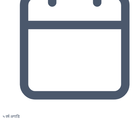
५ वर्ष अगाडि