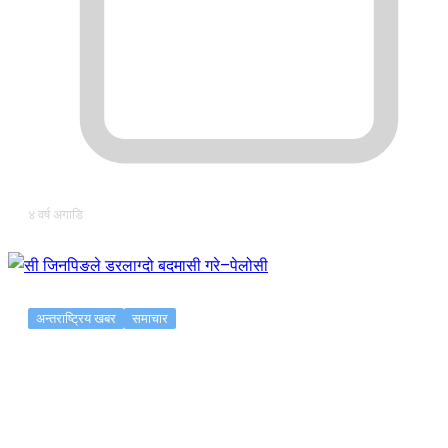
४ वर्ष अगाडि
अन्तराष्ट्रिय खबर
समाचार
सी जिनपिङले डरलाग्दो बदमासी गरे–पेलोसी