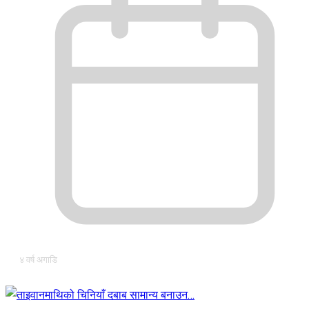
४ वर्ष अगाडि