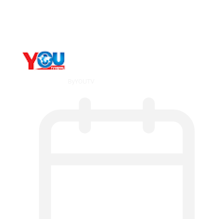
мт,…
By
YOUTV