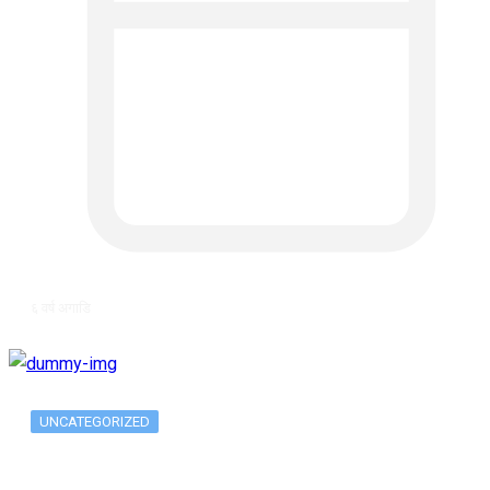
६ वर्ष अगाडि
UNCATEGORIZED
Metatrader 5 метатрейдер, мета трейд,