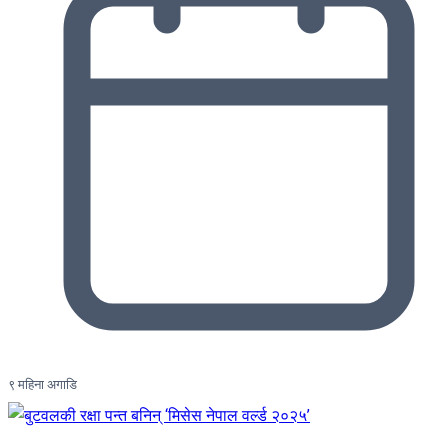
९ महिना अगाडि