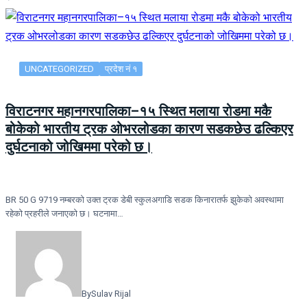
UNCATEGORIZED
प्रदेश नं १
विराटनगर महानगरपालिका–१५ स्थित मलाया रोडमा मकै
बोकेको भारतीय ट्रक ओभरलोडका कारण सडकछेउ ढल्किएर
दुर्घटनाको जोखिममा परेको छ।
BR 50 G 9719 नम्बरको उक्त ट्रक डेबी स्कुलअगाडि सडक किनारातर्फ झुकेको अवस्थामा
रहेको प्रहरीले जनाएको छ। घटनामा…
By
Sulav Rijal