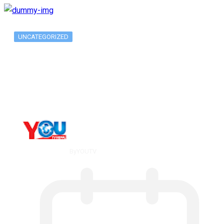
UNCATEGORIZED
Long-term alcohol consumption alters
dorsal striatal…
By
YOUTV