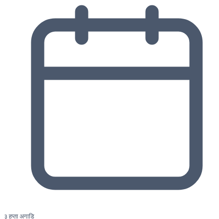
३ हप्ता अगाडि