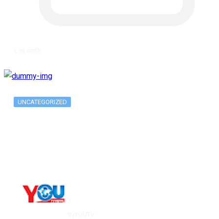
६ वर्ष अगाडि
UNCATEGORIZED
The 10 Best Substance Abuse
Counseling…
By
YOUTV