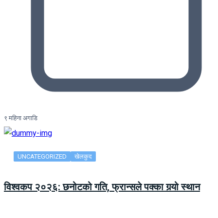
९ महिना अगाडि
UNCATEGORIZED
खेलकुद
विश्वकप २०२६: छनोटको गति, फ्रान्सले पक्का गर्‍यो स्थान