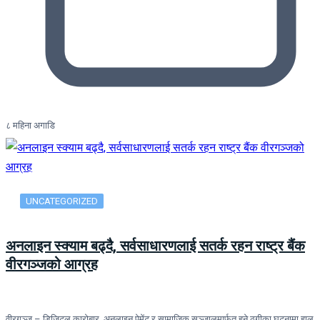
८ महिना अगाडि
UNCATEGORIZED
अनलाइन स्क्याम बढ्दै, सर्वसाधारणलाई सतर्क रहन राष्ट्र बैंक
वीरगञ्जको आग्रह
वीरगञ्ज – डिजिटल कारोबार, अनलाइन पेमेंट र सामाजिक सञ्जालमार्फत हुने ठगीका घटनामा हाल