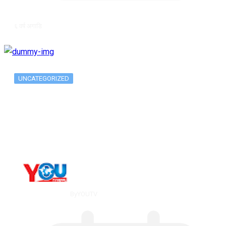
६ वर्ष अगाडि
UNCATEGORIZED
Metatrader 5 метатрейдер, мета трейд,
мт,…
By
YOUTV