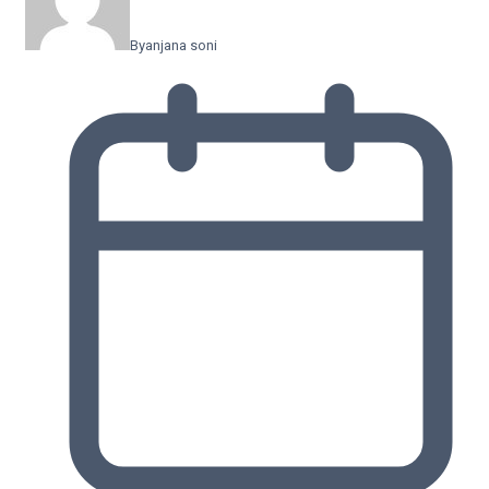
By
anjana soni