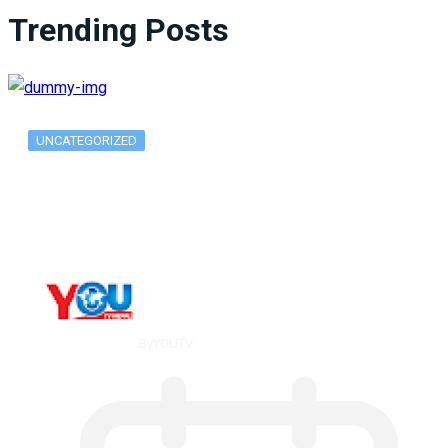
Trending Posts
UNCATEGORIZED
What Is ADX Average Directional Index…
By
YOUTV