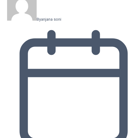
By
anjana soni