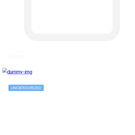
६ वर्ष अगाडि
UNCATEGORIZED
Long-term alcohol consumption alters
dorsal striatal…