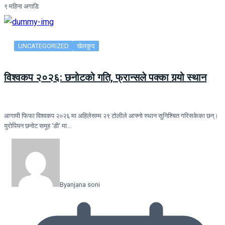
९ महिना अगाडि
UNCATEGORIZED
खेलकुद
विश्वकप २०२६: छनोटको गति, फ्रान्सले पक्का गर्‍यो स्थान
आगामी फिफा विश्वकप २०२६ मा अहिलेसम्म २९ टोलीले आफ्नो स्थान सुनिश्चित गरिसकेका छन्।
युरोपियन छनोट समूह ‘डी’ मा…
By
anjana soni