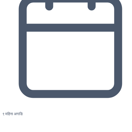
९ महिना अगाडि