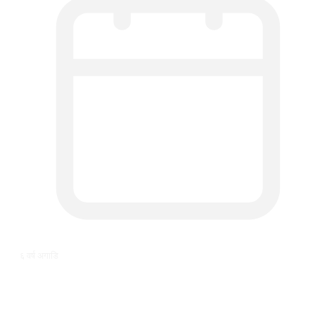
६ वर्ष अगाडि