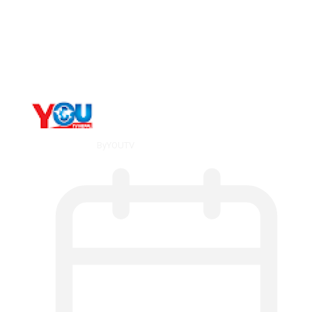
The 10 Best Substance Abuse
Counseling…
By
YOUTV