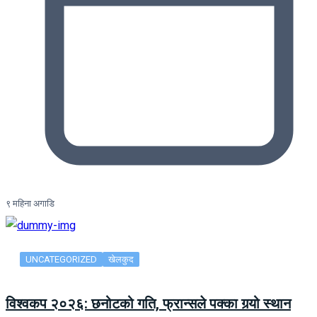
९ महिना अगाडि
UNCATEGORIZED
खेलकुद
विश्वकप २०२६: छनोटको गति, फ्रान्सले पक्का गर्‍यो स्थान