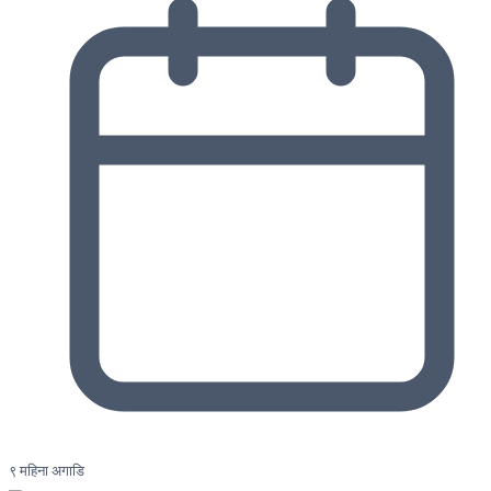
९ महिना अगाडि