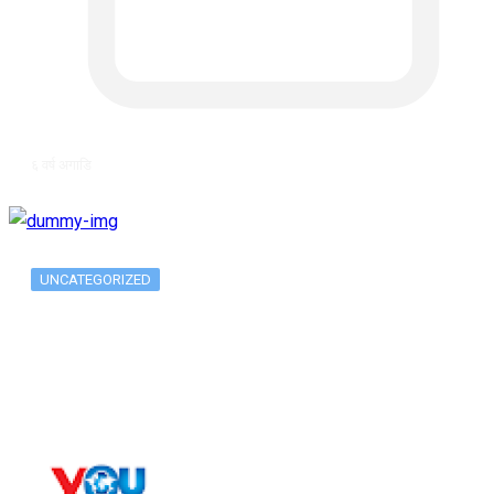
६ वर्ष अगाडि
UNCATEGORIZED
The 10 Best Substance Abuse
Counseling…