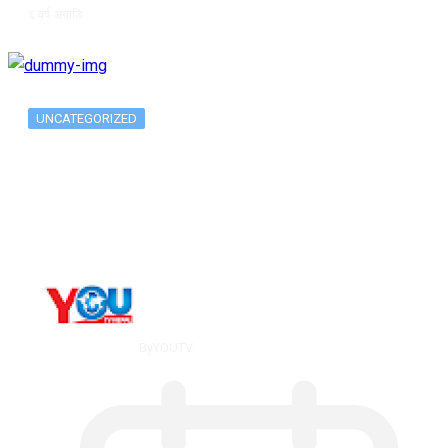
६ वर्ष अगाडि
UNCATEGORIZED
Long-term alcohol consumption alters
dorsal striatal…
By
YOUTV