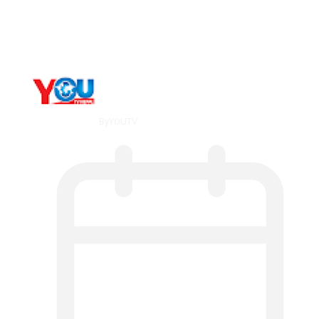
What Is ADX Average Directional Index…
By
YOUTV