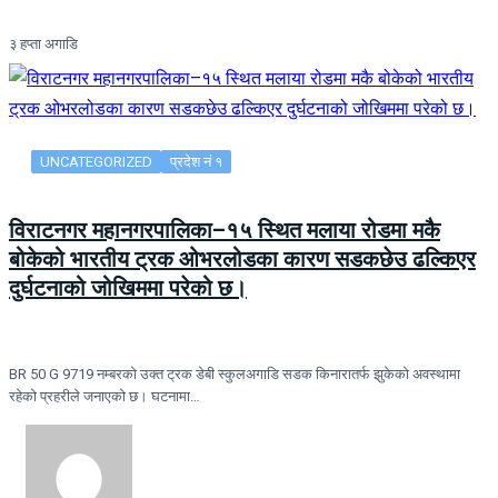
३ हप्ता अगाडि
UNCATEGORIZED
प्रदेश नं १
विराटनगर महानगरपालिका–१५ स्थित मलाया रोडमा मकै
बोकेको भारतीय ट्रक ओभरलोडका कारण सडकछेउ ढल्किएर
दुर्घटनाको जोखिममा परेको छ।
BR 50 G 9719 नम्बरको उक्त ट्रक डेबी स्कुलअगाडि सडक किनारातर्फ झुकेको अवस्थामा
रहेको प्रहरीले जनाएको छ। घटनामा…