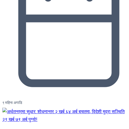
९ महिना अगाडि