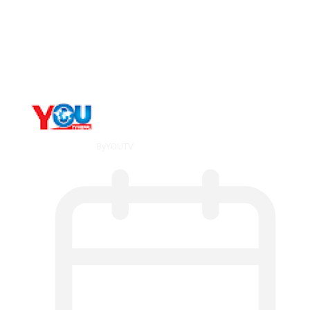
Metatrader 5 метатрейдер, мета трейд,
мт,…
By
YOUTV