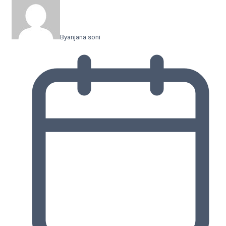
By
anjana soni