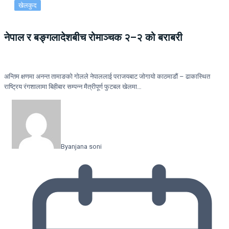
खेलकुद
नेपाल र बङ्गलादेशबीच रोमाञ्चक २–२ को बराबरी
अन्तिम क्षणमा अनन्त तामाङको गोलले नेपाललाई पराजयबाट जोगायो काठमाडौं – ढाकास्थित
राष्ट्रिय रंगशालामा बिहीबार सम्पन्न मैत्रीपूर्ण फुटबल खेलमा…
By
anjana soni