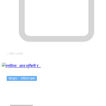
८ महिना अगाडि
खेलकुद
राष्ट्रिय खबर
एनपीएल : आज लुम्बिनी र…