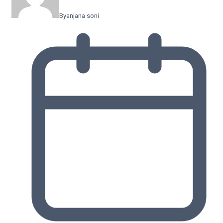
By
anjana soni