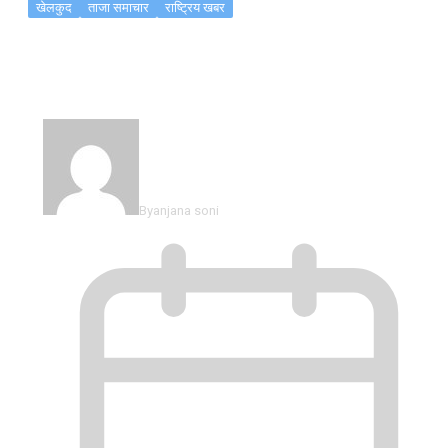
खेलकुद
ताजा समाचार
राष्ट्रिय खबर
फुटबल खेलाडी संघको अडान: ‘लिगको…
By
anjana soni