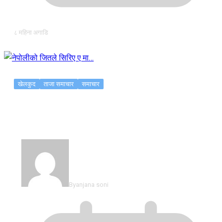
८ महिना अगाडि
खेलकुद
ताजा समाचार
समाचार
नेपोलीको जितले सिरिए ए मा…
By
anjana soni