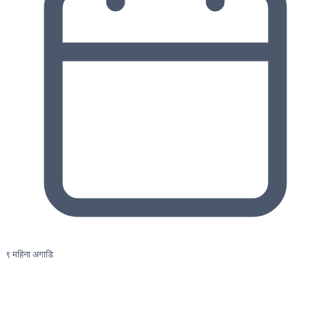
९ महिना अगाडि