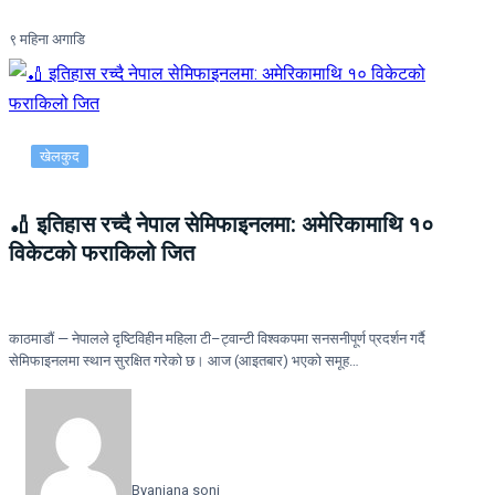
९ महिना अगाडि
खेलकुद
🏏 इतिहास रच्दै नेपाल सेमिफाइनलमा: अमेरिकामाथि १०
विकेटको फराकिलो जित
काठमाडौं — नेपालले दृष्टिविहीन महिला टी–ट्वान्टी विश्वकपमा सनसनीपूर्ण प्रदर्शन गर्दै
सेमिफाइनलमा स्थान सुरक्षित गरेको छ। आज (आइतबार) भएको समूह…
By
anjana soni