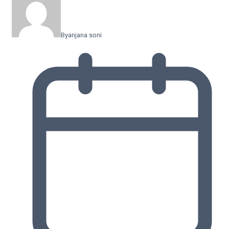
By
anjana soni