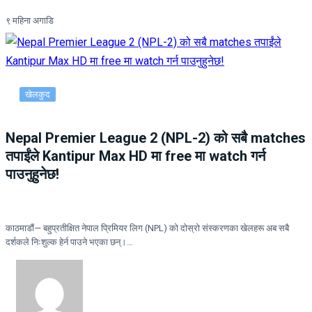
९ महिना अगाडि
खेलकुद
Nepal Premier League 2 (NPL-2) को सबै matches
तपाईंले Kantipur Max HD मा free मा watch गर्न
पाउनुहुनेछ!
काठमाडौं— बहुप्रतीक्षित नेपाल प्रिमियर लिग (NPL) को दोस्रो संस्करणका खेलहरू अब सबै
दर्शकले निःशुल्क हेर्न पाउने भएका छन्।…