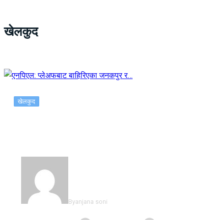
खेलकुद
खेलकुद
एनपिएल: प्लेअफबाट बाहिरिएका जनकपुर र…
By
anjana soni