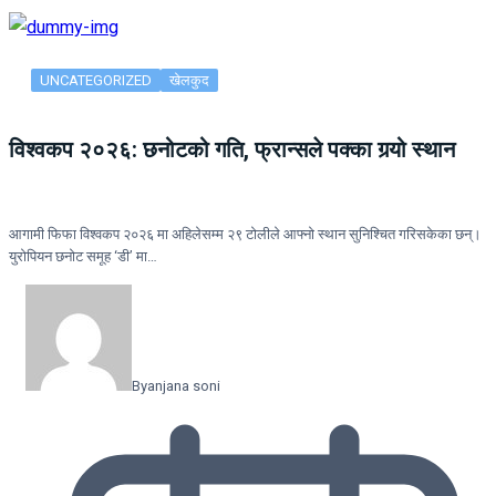
UNCATEGORIZED
खेलकुद
विश्वकप २०२६: छनोटको गति, फ्रान्सले पक्का गर्‍यो स्थान
आगामी फिफा विश्वकप २०२६ मा अहिलेसम्म २९ टोलीले आफ्नो स्थान सुनिश्चित गरिसकेका छन्।
युरोपियन छनोट समूह ‘डी’ मा…
By
anjana soni