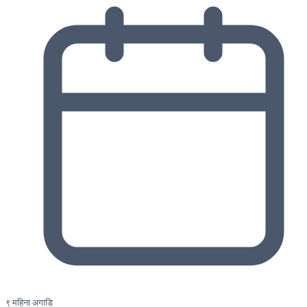
९ महिना अगाडि