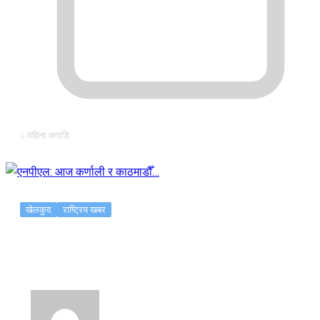
८ महिना अगाडि
खेलकुद
राष्ट्रिय खबर
एनपीएल: आज कर्णाली र काठमाडौँ…