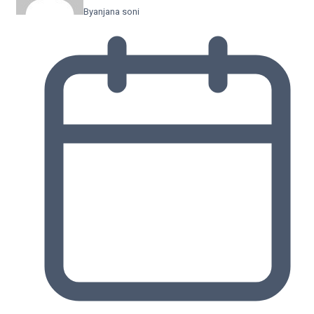
By
anjana soni