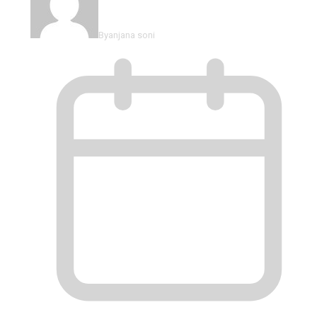
By
anjana soni