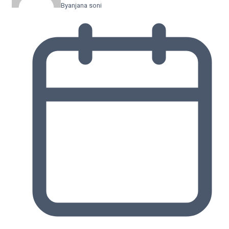
By
anjana soni