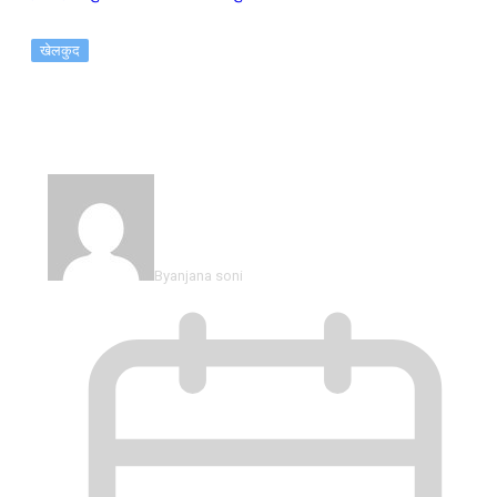
खेलकुद
एनपीएल: लुम्बिनी लायन्स र जनकपुर…
By
anjana soni