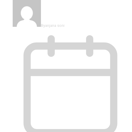
By
anjana soni