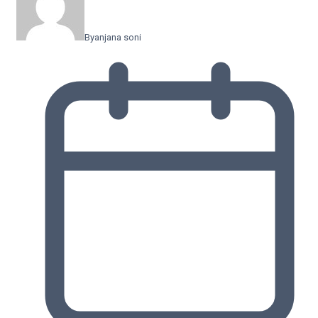
By
anjana soni