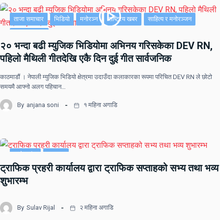
ताजा समाचार
भिडियो
मनोरञ्न
राष्ट्रिय खबर
साहित्य र मनोरञ्जन
सूचना-प्रविधि
२० भन्दा बढी म्युजिक भिडियोमा अभिनय गरिसकेका DEV RN,
पहिलो मैथिली गीतदेखि एकै दिन दुई गीत सार्वजनिक
काठमाडौं । नेपाली म्युजिक भिडियो क्षेत्रमा उदाउँदा कलाकारका रूपमा परिचित DEV RN ले छोटो
समयमै आफ्नो अलग पहिचान…
By
anjana soni
१ महिना अगाडि
प्रदेश नं २
समाचार
ट्राफिक प्रहरी कार्यालय द्वारा ट्राफिक सप्ताहको सभ्य तथा भव्य
शुभारम्भ
By
Sulav Rijal
२ महिना अगाडि