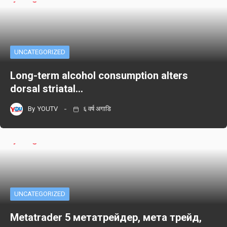
UNCATEGORIZED
Long-term alcohol consumption alters
dorsal striatal…
By
YOUTV
६ वर्ष अगाडि
UNCATEGORIZED
Metatrader 5 метатрейдер, мета трейд,