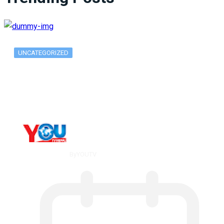
UNCATEGORIZED
What Is ADX Average Directional Index…
By
YOUTV