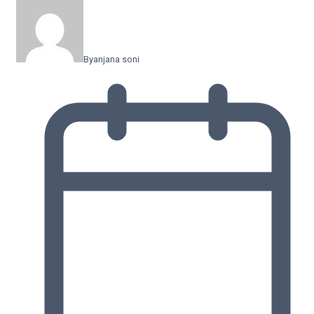
By
anjana soni