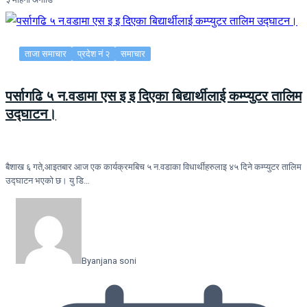
ताजा समाचार
प्रदेश नं २
समाचार
पर्सागढि ५ न.वडामा एस इ इ दिएका बिद्यार्थीलाई कम्प्युटर तालिम
उद्घाटन।
बैशाख ६ गते,आइतबार आज एक कार्यक्रमबिच ५ न.वडाका विधार्थीहरुलाइ ४५ दिने कम्प्युटर तालिम
उद्घाटन भएको छ। यु डि…
By
anjana soni