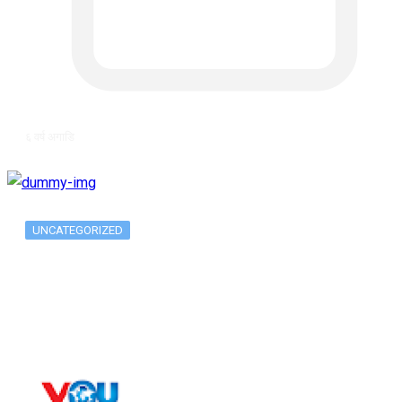
६ वर्ष अगाडि
UNCATEGORIZED
Long-term alcohol consumption alters
dorsal striatal…