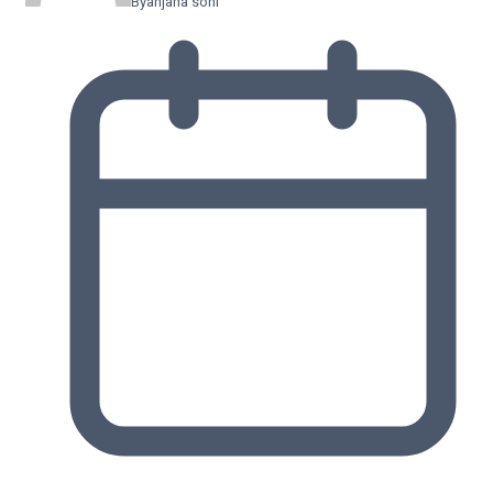
By
anjana soni