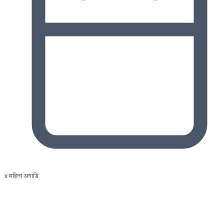
४ महिना अगाडि