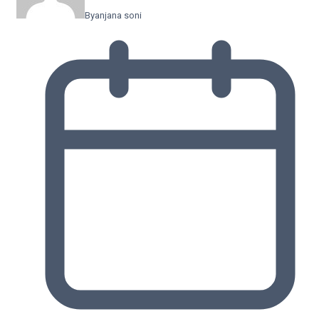
By
anjana soni