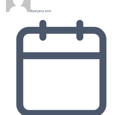
By
anjana soni