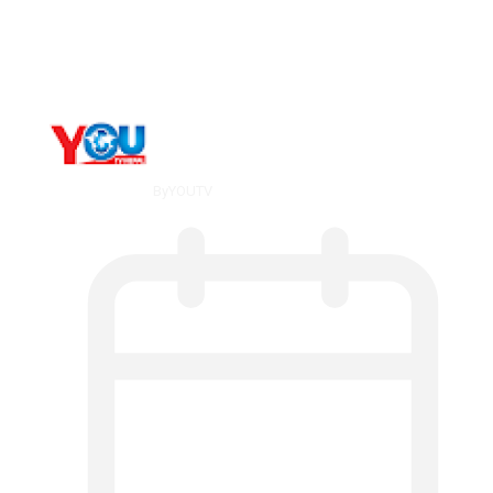
The 10 Best Substance Abuse
Counseling…
By
YOUTV