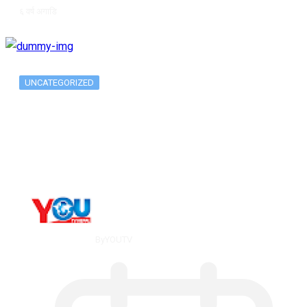
६ वर्ष अगाडि
UNCATEGORIZED
Metatrader 5 метатрейдер, мета трейд,
мт,…
By
YOUTV