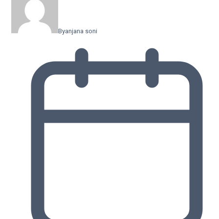
By
anjana soni