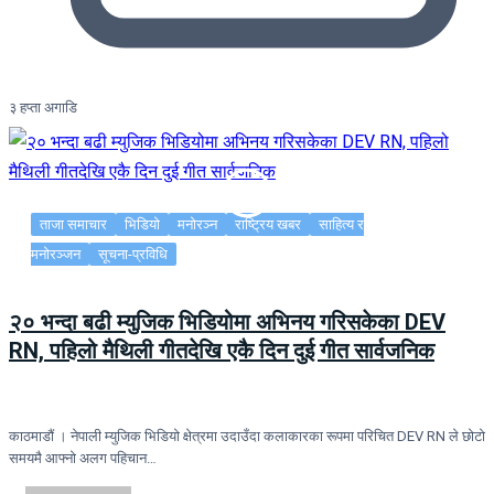
३ हप्ता अगाडि
ताजा समाचार
भिडियो
मनोरञ्न
राष्ट्रिय खबर
साहित्य र
मनोरञ्जन
सूचना-प्रविधि
२० भन्दा बढी म्युजिक भिडियोमा अभिनय गरिसकेका DEV
RN, पहिलो मैथिली गीतदेखि एकै दिन दुई गीत सार्वजनिक
काठमाडौं । नेपाली म्युजिक भिडियो क्षेत्रमा उदाउँदा कलाकारका रूपमा परिचित DEV RN ले छोटो
समयमै आफ्नो अलग पहिचान…