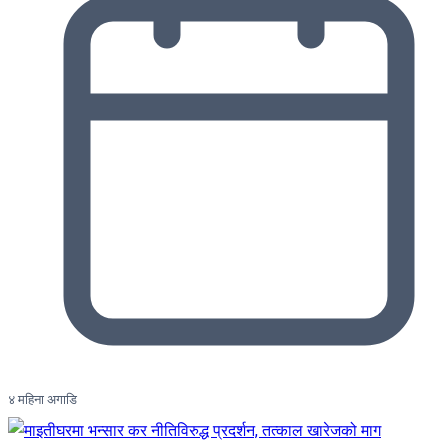
४ महिना अगाडि