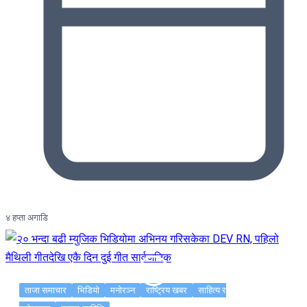
४ हप्ता अगाडि
ताजा समाचार
भिडियो
मनोरञ्न
राष्ट्रिय खबर
साहित्य र