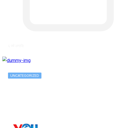
६ वर्ष अगाडि
UNCATEGORIZED
The 10 Best Substance Abuse
Counseling…