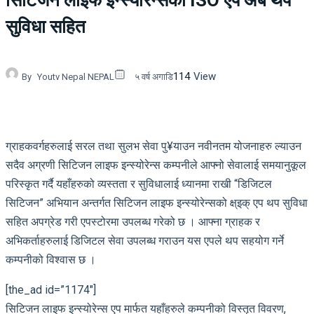
सिटिजन लाइफ इन्स्योरेन्सको ISO एप अब थप
सुविधा सहित
114
View
By
Youtv Nepal NEPAL
५ वर्ष अगाडि
ग्राहकवर्गहरुलाई सरल तथा सुलभ सेवा पु¥याउन नवीनतम योजनाहरु ल्याउन
सदैव अग्रणी सिटिजन लाइफ इन्स्योरेन्स कम्पनीले आफ्नो सेवालाई समयानुकूल
परिस्कृत गर्दै यहाँहरुको व्यस्तता र सुविधालाई ध्यानमा राखी “डिजिटल
सिटिजन” अभियान अन्तर्गत सिटिजन लाइफ इन्स्योरेन्सको क्ष्इक् एप थप सुविधा
सहित अपग्रेड गरी एपस्टोरमा उपलब्ध गरेको छ । आफ्ना ग्राहक र
अभिकर्ताहरुलाई डिजिटल सेवा उपलब्ध गराउन यस एपले थप सहयोग गर्ने
कम्पनीको विश्वास छ ।
[the_ad id=”1174″]
सिटिजन लाइफ इन्स्योरेन्स एप मार्फत यहाँहरुले कम्पनीको विस्तृत विवरण,