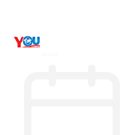
What Is ADX Average Directional Index…
By
YOUTV