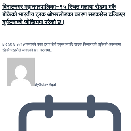
विराटनगर महानगरपालिका–१५ स्थित मलाया रोडमा मकै
बोकेको भारतीय ट्रक ओभरलोडका कारण सडकछेउ ढल्किएर
दुर्घटनाको जोखिममा परेको छ।
BR 50 G 9719 नम्बरको उक्त ट्रक डेबी स्कुलअगाडि सडक किनारातर्फ झुकेको अवस्थामा
रहेको प्रहरीले जनाएको छ। घटनामा…
By
Sulav Rijal