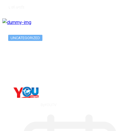
६ वर्ष अगाडि
UNCATEGORIZED
Long-term alcohol consumption alters
dorsal striatal…
By
YOUTV