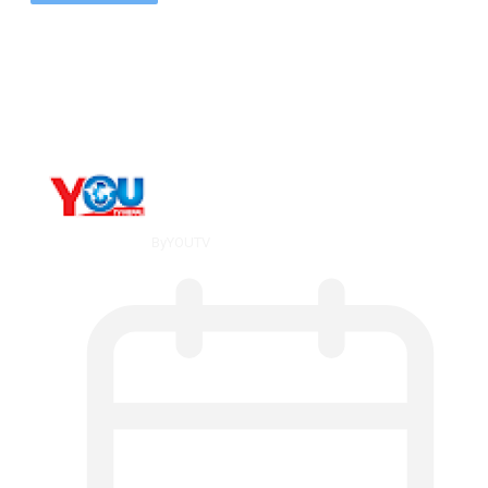
Metatrader 5 метатрейдер, мета трейд,
мт,…
By
YOUTV