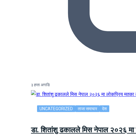
३ हप्ता अगाडि
UNCATEGORIZED
ताजा समाचार
देश
डा. शितांशु ढकालले मिस नेपाल २०२६ म