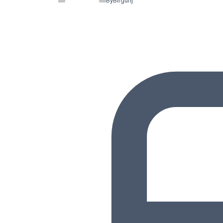
By
Birgunj