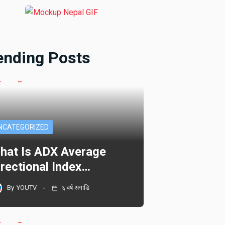
ending Posts
NCATEGORIZED
hat Is ADX Average
irectional Index…
By
YOUTV
६ वर्ष अगाडि