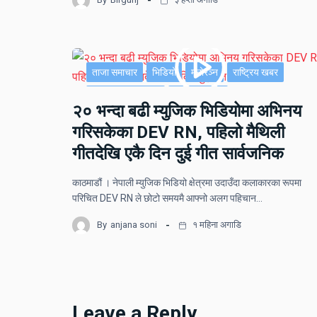
ताजा समाचार
भिडियो
मनोरञ्न
राष्ट्रिय खबर
साहित्य र मनोरञ्जन
सूचना-प्रविधि
२० भन्दा बढी म्युजिक भिडियोमा अभिनय
गरिसकेका DEV RN, पहिलो मैथिली
गीतदेखि एकै दिन दुई गीत सार्वजनिक
काठमाडौं । नेपाली म्युजिक भिडियो क्षेत्रमा उदाउँदा कलाकारका रूपमा
परिचित DEV RN ले छोटो समयमै आफ्नो अलग पहिचान…
By
anjana soni
१ महिना अगाडि
Leave a Reply