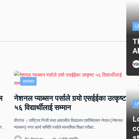
U
T
A
समाचार
ल
नेशनल प्याब्सन पर्साले गर्‍यो एसईईका उत्कृष्ट
U
५६ विद्यार्थीलाई सम्मान
L
वीरगंज । राष्ट्रिय निजी तथा आवासीय विद्यालय एशोसिएसन नेपाल (नेशनल
c
ोपण…
प्याब्सन) नगर कार्य समिति पर्साले माध्यमिक शिक्षा परीक्षा…
s
By
Birgunj
४ हप्ता अगाडि