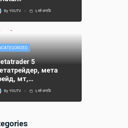
By
YOUTV
६ वर्ष अगाडि
NCATEGORIZED
etatrader 5
етатрейдер, мета
рейд, мт,…
By
YOUTV
६ वर्ष अगाडि
tegories