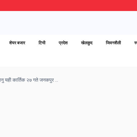
शेयर बजार
टिभी
प्रदेश
खेलकुद
जिवनशैली
स्
वलिउडका चर्चित गायक कुमार सानु यही कार्तिक २७ गते जनकपुर आउँदै