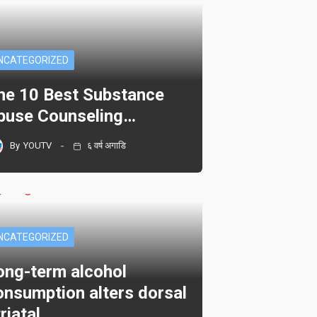
NCATEGORIZED
he 10 Best Substance
buse Counseling…
By
YOUTV
६ वर्ष अगाडि
NCATEGORIZED
ong-term alcohol
onsumption alters dorsal
triatal…