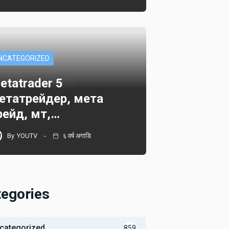
NCATEGORIZED
etatrader 5
етатрейдер, мета
рейд, мт,…
By
YOUTV
६ वर्ष अगाडि
tegories
categorized
859