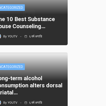
NCATEGORIZED
he 10 Best Substance
buse Counseling…
By
YOUTV
६ वर्ष अगाडि
NCATEGORIZED
ong-term alcohol
onsumption alters dorsal
triatal…
By
YOUTV
६ वर्ष अगाडि