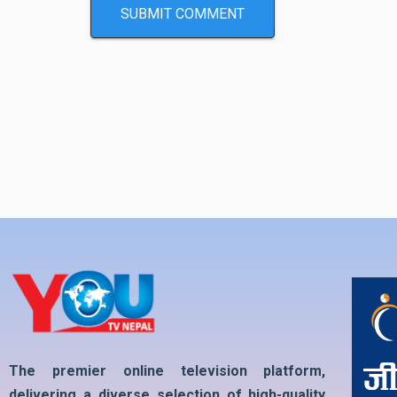
The premier online television platform,
delivering a diverse selection of high-quality