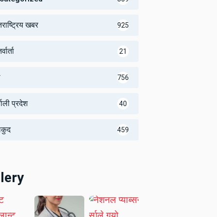
तराष्ट्रिय खबर
925
्वार्ता
21
थ
756
णाली प्रदेश
40
लकुद
459
lery