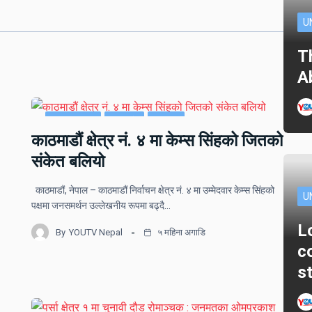
U
T
A
ताजा समाचार
राजनीति
समाचार
काठमाडौं क्षेत्र नं. ४ मा केम्स सिंहको जितको
संकेत बलियो
काठमाडौं, नेपाल – काठमाडौं निर्वाचन क्षेत्र नं. ४ मा उम्मेदवार केम्स सिंहको
U
पक्षमा जनसमर्थन उल्लेखनीय रूपमा बढ्दै…
L
By
YOUTV Nepal
५ महिना अगाडि
c
s