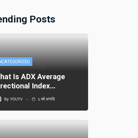
ending Posts
NCATEGORIZED
hat Is ADX Average
irectional Index…
By
YOUTV
६ वर्ष अगाडि