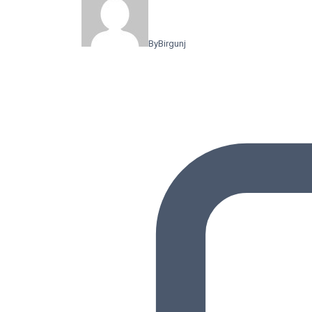
By
Birgunj