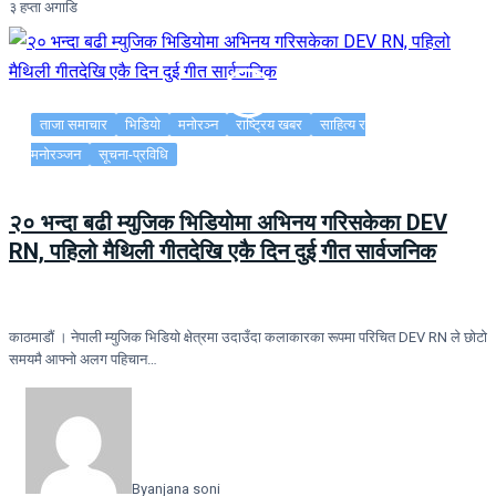
३ हप्ता अगाडि
ताजा समाचार
भिडियो
मनोरञ्न
राष्ट्रिय खबर
साहित्य र
मनोरञ्जन
सूचना-प्रविधि
२० भन्दा बढी म्युजिक भिडियोमा अभिनय गरिसकेका DEV
RN, पहिलो मैथिली गीतदेखि एकै दिन दुई गीत सार्वजनिक
काठमाडौं । नेपाली म्युजिक भिडियो क्षेत्रमा उदाउँदा कलाकारका रूपमा परिचित DEV RN ले छोटो
समयमै आफ्नो अलग पहिचान…
By
anjana soni