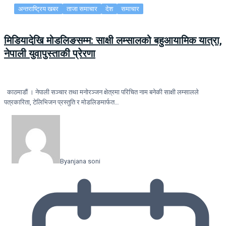
अन्तराष्ट्रिय खबर
ताजा समाचार
देश
समाचार
मिडियादेखि मोडलिङसम्म: साक्षी लम्सालको बहुआयामिक यात्रा,
नेपाली युवापुस्ताकी प्रेरणा
काठमाडौं । नेपाली सञ्चार तथा मनोरञ्जन क्षेत्रमा परिचित नाम बनेकी साक्षी लम्सालले
पत्रकारिता, टेलिभिजन प्रस्तुति र मोडलिङमार्फत…
By
anjana soni