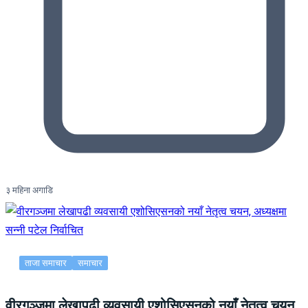
३ महिना अगाडि
ताजा समाचार
समाचार
वीरगञ्जमा लेखापढी व्यवसायी एशोसिएसनको नयाँ नेतृत्व चयन,