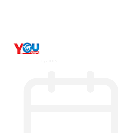
Metatrader 5 метатрейдер, мета трейд,
мт,…
By
YOUTV