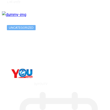
६ वर्ष अगाडि
UNCATEGORIZED
Long-term alcohol consumption alters
dorsal striatal…
By
YOUTV