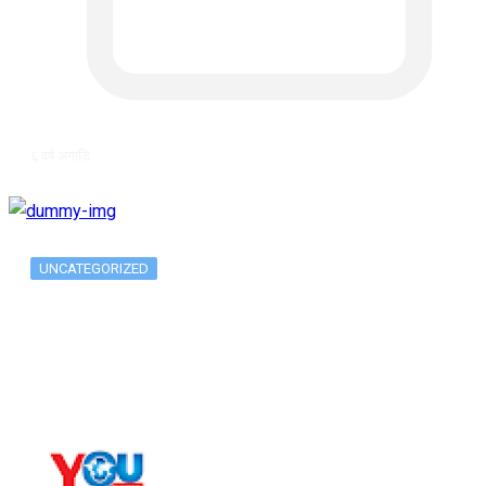
६ वर्ष अगाडि
UNCATEGORIZED
The 10 Best Substance Abuse
Counseling…