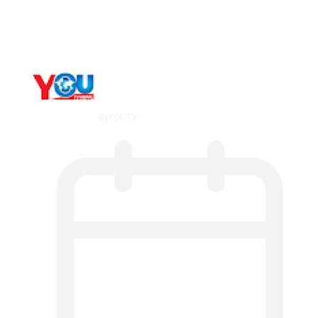
What Is ADX Average Directional Index…
By
YOUTV