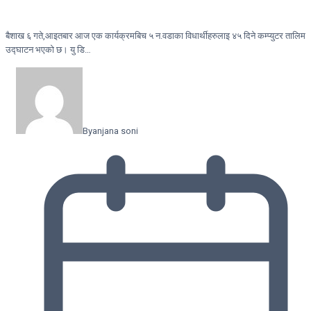
बैशाख ६ गते,आइतबार आज एक कार्यक्रमबिच ५ न.वडाका विधार्थीहरुलाइ ४५ दिने कम्प्युटर तालिम
उद्घाटन भएको छ। यु डि…
By
anjana soni