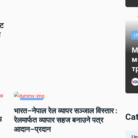
ाट
ो
U
M
м
т
अन्तराष्ट्रिय
भारत–नेपाल रेल व्यापर सञ्जाल विस्तार :
खबर
Ca
य
रेलमार्फत व्यापार सहज बनाउने पत्र
अर्थ
देश
आदान–प्रदान
Un