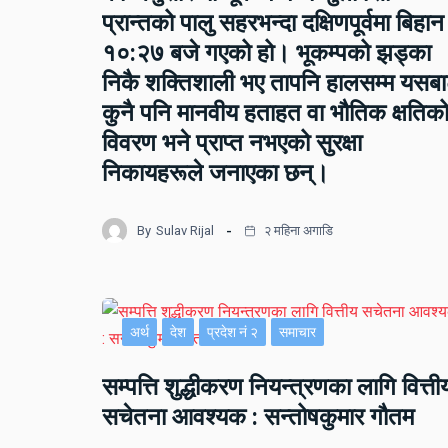
प्रान्तको पालु सहरभन्दा दक्षिणपूर्वमा बिहान
१०:२७ बजे गएको हो। भूकम्पको झड्का
निकै शक्तिशाली भए तापनि हालसम्म यसब
कुनै पनि मानवीय हताहत वा भौतिक क्षतिक
विवरण भने प्राप्त नभएको सुरक्षा
निकायहरूले जनाएका छन्।
By
Sulav Rijal
२ महिना अगाडि
अर्थ
देश
प्रदेश नं २
समाचार
सम्पत्ति शुद्धीकरण नियन्त्रणका लागि वित्ती
सचेतना आवश्यक : सन्तोषकुमार गौतम