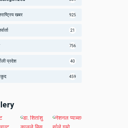
तराष्ट्रिय खबर
925
्वार्ता
21
थ
756
णाली प्रदेश
40
लकुद
459
lery