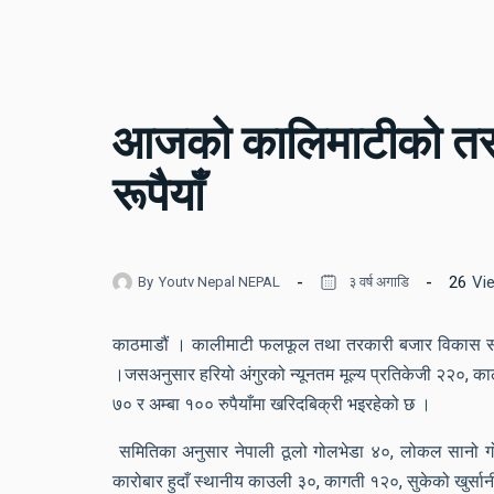
आजको कालिमाटीको तरका
रूपैयाँ
26
Vi
By
Youtv Nepal NEPAL
३ वर्ष अगाडि
काठमाडौं । कालीमाटी फलफूल तथा तरकारी बजार विकास समि
।जसअनुसार हरियो अंगुरको न्यूनतम मूल्य प्रतिकेजी २२०, 
७० र अम्बा १०० रुपैयाँमा खरिदबिक्री भइरहेको छ ।
समितिका अनुसार नेपाली ठूलो गोलभेडा ४०, लोकल सानो गो
कारोबार हुदाँ स्थानीय काउली ३०, कागती १२०, सुकेको खुर्सान