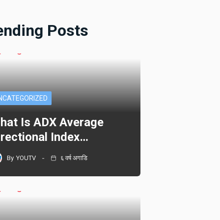
ending Posts
NCATEGORIZED
hat Is ADX Average
irectional Index…
By
YOUTV
६ वर्ष अगाडि