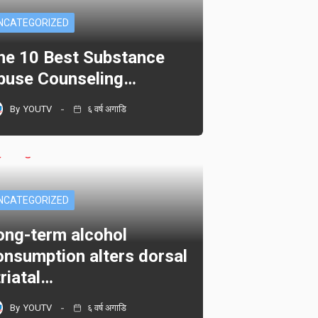
NCATEGORIZED
he 10 Best Substance
buse Counseling…
By
YOUTV
६ वर्ष अगाडि
NCATEGORIZED
ong-term alcohol
onsumption alters dorsal
triatal…
By
YOUTV
६ वर्ष अगाडि