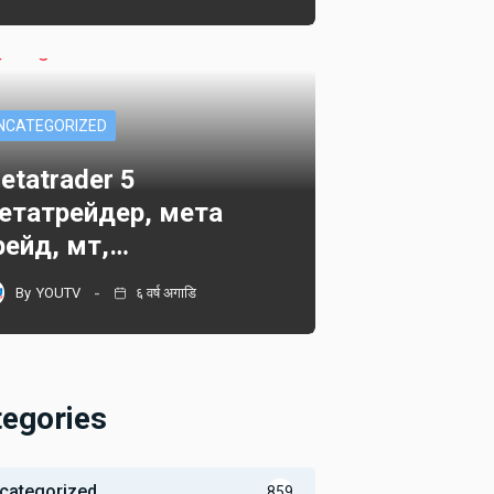
NCATEGORIZED
etatrader 5
етатрейдер, мета
рейд, мт,…
By
YOUTV
६ वर्ष अगाडि
tegories
categorized
859