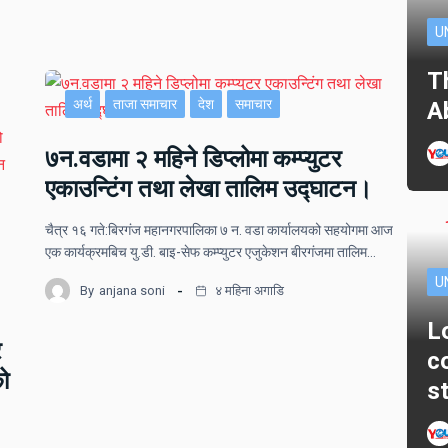
U
T
अर्थ
ताजा समाचार
देश
समाचार
A
७न.वडामा २ महिने डिप्लोमा कम्प्युटर
एकाउन्टिंग तथा लेखा तालिम उद्घाटन।
चैत्र १६ गते:बिरगंज महानगरपालिका ७ न. वडा कार्यालयको सहयोगमा आज
एक कार्यक्रमबिच यु.डी. बाइ-सेफ कम्प्युटर एजुकेशन बीरगंजमा तालिम…
U
By
anjana soni
४ महिना अगाडि
L
र
c
को
s