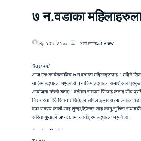
७ न.वडाका महिलाहरुला
33
View
By
YOUTV Nepal
२ वर्ष अगाडि
चैत्र/५गते
आज एक कार्यक्रमबिच ७ न.वडाका महिलाहरुलाइ १ महिने सिल
तालिम उद्घाटन भएको हो ।तालिम उद्घाटन समारोहका प्रमुख अति
आयोजना गरेको बताए। बर्तमान समयमा सिलाइ कटाइ सीप प्रबिधिको
निरन्तरता दिदै सिक्न र सिकेका सीपलाइ ब्यवहारमा ल्याउन वड
वडा सदस्य काशी साह तुरहा,दिपेन्द्र साह कानु,सुशिता रायमाझ
सरिता गुप्ताको अध्यक्षतामा कार्यक्रम उद्घाटन भएको हो।
fsu football jersey
Ohio State Team Jersey