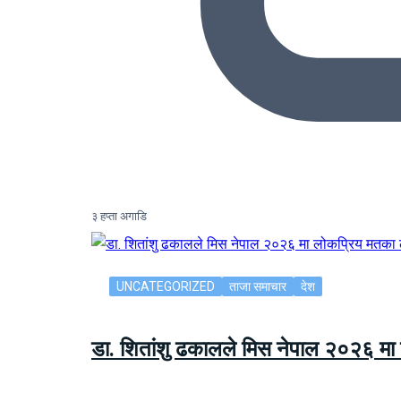
३ हप्ता अगाडि
UNCATEGORIZED
ताजा समाचार
देश
डा. शितांशु ढकालले मिस नेपाल २०२६ म