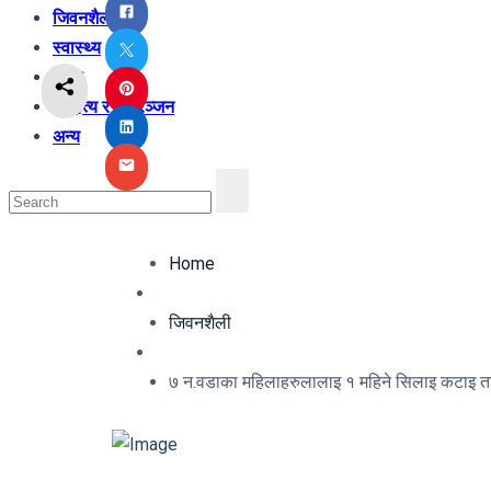
जिवनशैली
स्वास्थ्य
शिक्षा
साहित्य र मनोरञ्जन
अन्य
Home
जिवनशैली
७ न.वडाका महिलाहरुलालाइ १ महिने सिलाइ कटाइ 