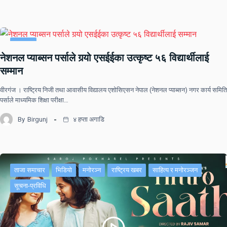
समाचार
नेशनल प्याब्सन पर्साले गर्‍यो एसईईका उत्कृष्ट ५६ विद्यार्थीलाई
सम्मान
वीरगंज । राष्ट्रिय निजी तथा आवासीय विद्यालय एशोसिएसन नेपाल (नेशनल प्याब्सन) नगर कार्य समिति
पर्साले माध्यमिक शिक्षा परीक्षा…
By
Birgunj
४ हप्ता अगाडि
ताजा समाचार
भिडियो
मनोरञ्न
राष्ट्रिय खबर
साहित्य र मनोरञ्जन
सूचना-प्रविधि