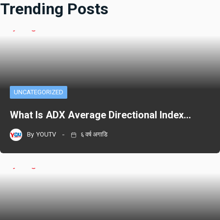
Trending Posts
UNCATEGORIZED
What Is ADX Average Directional Index…
By
YOUTV
६ वर्ष अगाडि