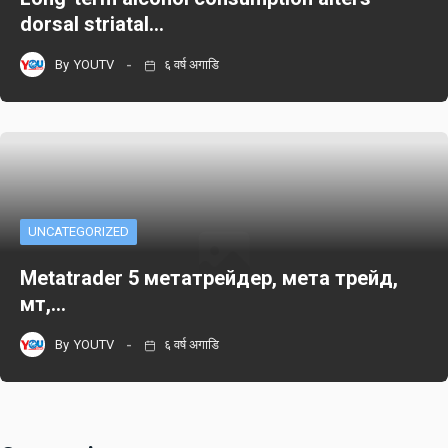
dorsal striatal…
By
YOUTV
६ वर्ष अगाडि
UNCATEGORIZED
Metatrader 5 метатрейдер, мета трейд,
мт,…
By
YOUTV
६ वर्ष अगाडि