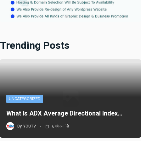
Trending Posts
UNCATEGORIZED
What Is ADX Average Directional Index…
By
YOUTV
६ वर्ष अगाडि