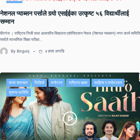
समाचार
नेशनल प्याब्सन पर्साले गर्‍यो एसईईका उत्कृष्ट ५६ विद्यार्थीलाई
सम्मान
वीरगंज । राष्ट्रिय निजी तथा आवासीय विद्यालय एशोसिएसन नेपाल (नेशनल प्याब्सन) नगर कार्य समिति
पर्साले माध्यमिक शिक्षा परीक्षा…
By
Birgunj
४ हप्ता अगाडि
ताजा समाचार
भिडियो
मनोरञ्न
राष्ट्रिय खबर
साहित्य र मनोरञ्जन
सूचना-प्रविधि