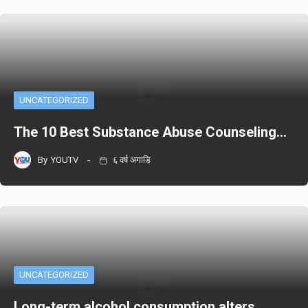
UNCATEGORIZED
The 10 Best Substance Abuse Counseling…
By
YOUTV
६ वर्ष अगाडि
UNCATEGORIZED
Long-term alcohol consumption alters