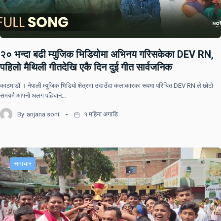
२० भन्दा बढी म्युजिक भिडियोमा अभिनय गरिसकेका DEV RN,
पहिलो मैथिली गीतदेखि एकै दिन दुई गीत सार्वजनिक
काठमाडौं । नेपाली म्युजिक भिडियो क्षेत्रमा उदाउँदा कलाकारका रूपमा परिचित DEV RN ले छोटो
समयमै आफ्नो अलग पहिचान…
By
anjana soni
१ महिना अगाडि
समाचार