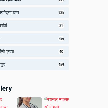
तराष्ट्रिय खबर
925
्वार्ता
21
थ
756
णाली प्रदेश
40
लकुद
459
lery