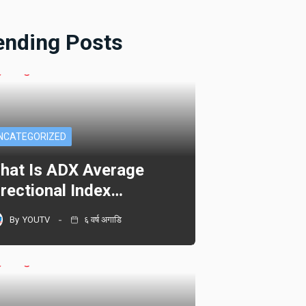
ending Posts
NCATEGORIZED
hat Is ADX Average
irectional Index…
By
YOUTV
६ वर्ष अगाडि