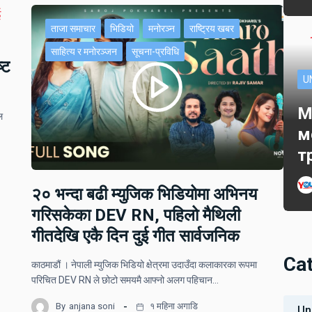
ताजा समाचार
भिडियो
मनोरञ्न
राष्ट्रिय खबर
साहित्य र मनोरञ्जन
सूचना-प्रविधि
्ट
U
M
ल
м
т
२० भन्दा बढी म्युजिक भिडियोमा अभिनय
गरिसकेका DEV RN, पहिलो मैथिली
गीतदेखि एकै दिन दुई गीत सार्वजनिक
Ca
काठमाडौं । नेपाली म्युजिक भिडियो क्षेत्रमा उदाउँदा कलाकारका रूपमा
परिचित DEV RN ले छोटो समयमै आफ्नो अलग पहिचान…
By
anjana soni
१ महिना अगाडि
Un