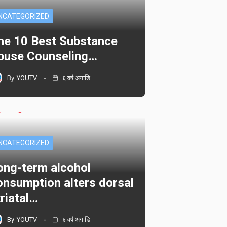
NCATEGORIZED
he 10 Best Substance
buse Counseling…
By
YOUTV
६ वर्ष अगाडि
NCATEGORIZED
ong-term alcohol
onsumption alters dorsal
triatal…
By
YOUTV
६ वर्ष अगाडि