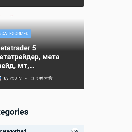
NCATEGORIZED
etatrader 5
етатрейдер, мета
рейд, мт,…
By
YOUTV
६ वर्ष अगाडि
tegories
categorized
859