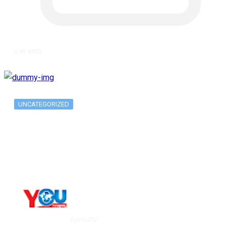
६ वर्ष अगाडि
UNCATEGORIZED
Long-term alcohol consumption alters
dorsal striatal…
By
YOUTV