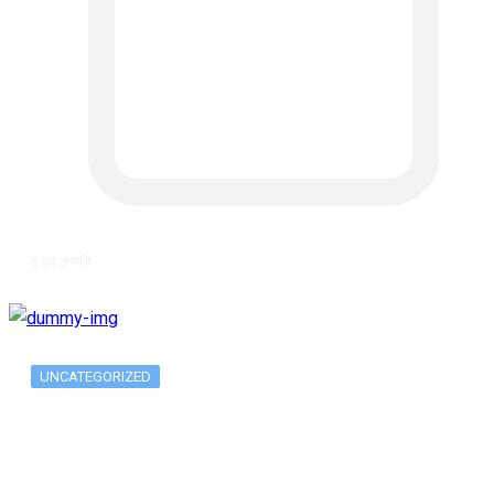
६ वर्ष अगाडि
UNCATEGORIZED
The 10 Best Substance Abuse
Counseling…