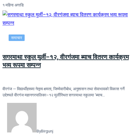
१ महिना अगाडि
समाचार
सगरमाथा स्कुल मुर्ली–१२, वीरगंजमा ब्याच वितरण कार्यक्रम
भव्य रूपमा सम्पन्न
वीरगंज — विद्यार्थीहरूमा नेतृत्व क्षमता, जिम्मेवारीबोध, अनुशासन तथा सेवाभावको विकास गर्ने
उद्देश्यले वीरगंज महानगरपालिका–१२ मुर्लीस्थित सगरमाथा स्कुलमा ‘ब्याच…
By
Birgunj