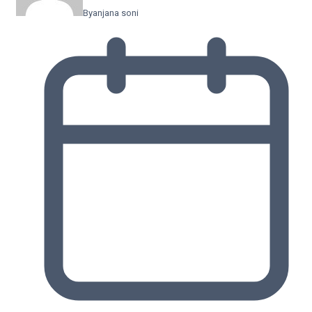
By
anjana soni