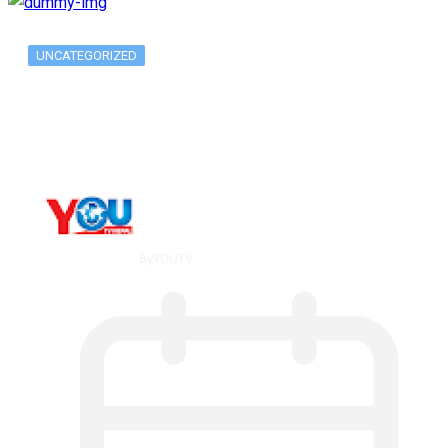
UNCATEGORIZED
What Is ADX Average Directional Index…
By
YOUTV