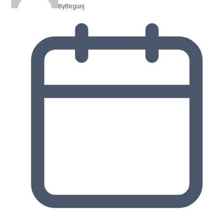
By
Birgunj