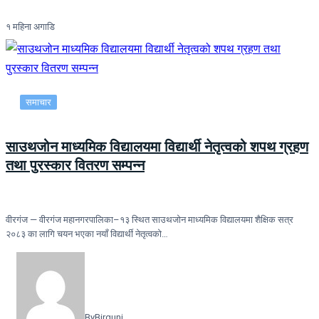
१ महिना अगाडि
समाचार
साउथजोन माध्यमिक विद्यालयमा विद्यार्थी नेतृत्वको शपथ ग्रहण
तथा पुरस्कार वितरण सम्पन्न
वीरगंज — वीरगंज महानगरपालिका–१३ स्थित साउथजोन माध्यमिक विद्यालयमा शैक्षिक सत्र
२०८३ का लागि चयन भएका नयाँ विद्यार्थी नेतृत्वको…
By
Birgunj