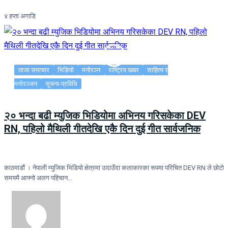
४ हप्ता अगाडि
ताजा समाचार
भिडियो
मनोरञ्न
राष्ट्रिय खबर
साहित्य र
मनोरञ्जन
सूचना-प्रविधि
२० भन्दा बढी म्युजिक भिडियोमा अभिनय गरिसकेका DEV
RN, पहिलो मैथिली गीतदेखि एकै दिन दुई गीत सार्वजनिक
काठमाडौं । नेपाली म्युजिक भिडियो क्षेत्रमा उदाउँदा कलाकारका रूपमा परिचित DEV RN ले छोटो
समयमै आफ्नो अलग पहिचान…