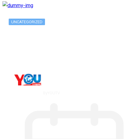
UNCATEGORIZED
Metatrader 5 метатрейдер, мета трейд,
мт,…
By
YOUTV