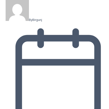
By
Birgunj