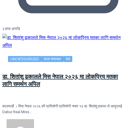
३ हप्ता अगाडि
UNCATEGORIZED
ताजा समाचार
देश
डा. शितांशु ढकालले मिस नेपाल २०२६ मा लोकप्रिय मतका
लागि समर्थन अपिल
काठमाडौं । मिस नेपाल २०२६ की प्रतियोगी प्रतियोगी नम्बर १३ डा. शितांशु ढकाल ले आफूलाई
Dabur Real Miss…