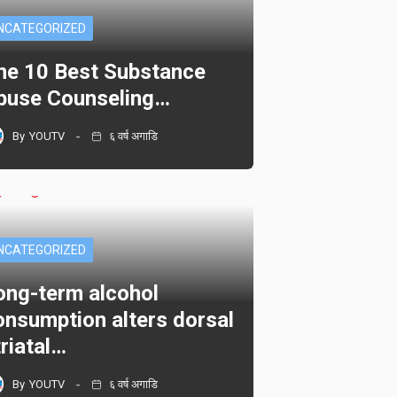
NCATEGORIZED
he 10 Best Substance
buse Counseling…
By
YOUTV
६ वर्ष अगाडि
NCATEGORIZED
ong-term alcohol
onsumption alters dorsal
triatal…
By
YOUTV
६ वर्ष अगाडि