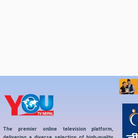
The premier online television platform,
delivering a diverse selection of high-quality