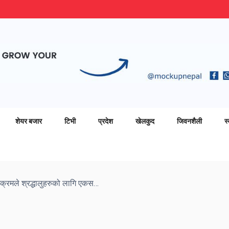
शेयर बजार
टिभी
प्रदेश
खेलकुद
जिवनशैली
स्
राजदेवी मन्दिरमा नगर उपाध्यक्ष अक्रमले श्रद्धालुहरुको लागि एकसय काटुन पानिबोतल सहयोग