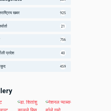
तराष्ट्रिय खबर
925
्वार्ता
21
थ
756
णाली प्रदेश
40
लकुद
459
lery