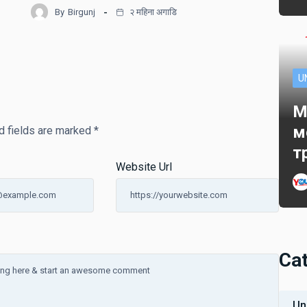
By
Birgunj
२ महिना अगाडि
U
M
м
d fields are marked
*
т
Website Url
Ca
Un