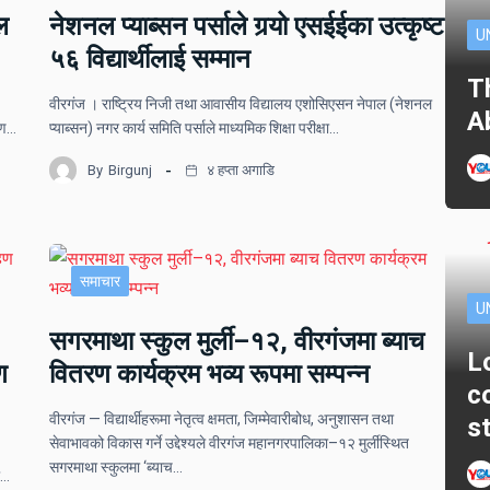
ल
नेशनल प्याब्सन पर्साले गर्‍यो एसईईका उत्कृष्ट
U
५६ विद्यार्थीलाई सम्मान
T
वीरगंज । राष्ट्रिय निजी तथा आवासीय विद्यालय एशोसिएसन नेपाल (नेशनल
A
ोपण…
प्याब्सन) नगर कार्य समिति पर्साले माध्यमिक शिक्षा परीक्षा…
By
Birgunj
४ हप्ता अगाडि
समाचार
U
सगरमाथा स्कुल मुर्ली–१२, वीरगंजमा ब्याच
L
ण
वितरण कार्यक्रम भव्य रूपमा सम्पन्न
c
वीरगंज — विद्यार्थीहरूमा नेतृत्व क्षमता, जिम्मेवारीबोध, अनुशासन तथा
s
सेवाभावको विकास गर्ने उद्देश्यले वीरगंज महानगरपालिका–१२ मुर्लीस्थित
सगरमाथा स्कुलमा ‘ब्याच…
ो…