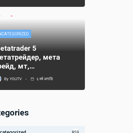
NCATEGORIZED
etatrader 5
етатрейдер, мета
рейд, мт,…
By
YOUTV
६ वर्ष अगाडि
tegories
categorized
859