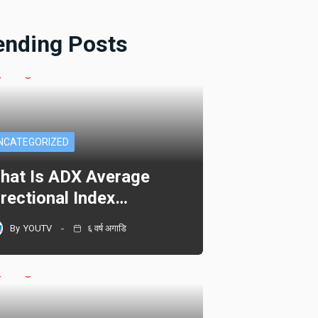
ending Posts
NCATEGORIZED
hat Is ADX Average
irectional Index…
By
YOUTV
६ वर्ष अगाडि