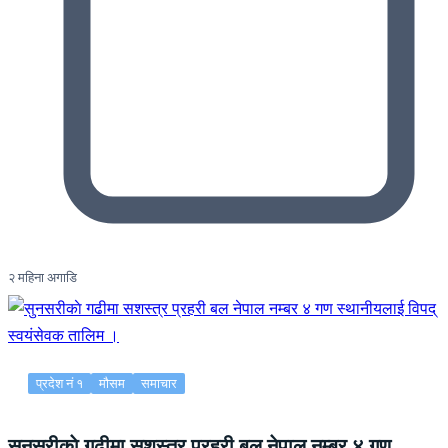
२ महिना अगाडि
प्रदेश नं १
मौसम
समाचार
सुनसरीकाे गढीमा सशस्त्र प्रहरी बल नेपाल नम्बर ४ गण