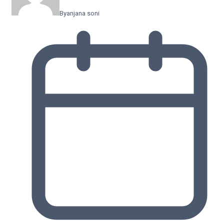
By
anjana soni