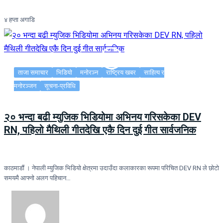
४ हप्ता अगाडि
ताजा समाचार
भिडियो
मनोरञ्न
राष्ट्रिय खबर
साहित्य र
मनोरञ्जन
सूचना-प्रविधि
२० भन्दा बढी म्युजिक भिडियोमा अभिनय गरिसकेका DEV
RN, पहिलो मैथिली गीतदेखि एकै दिन दुई गीत सार्वजनिक
काठमाडौं । नेपाली म्युजिक भिडियो क्षेत्रमा उदाउँदा कलाकारका रूपमा परिचित DEV RN ले छोटो
समयमै आफ्नो अलग पहिचान…