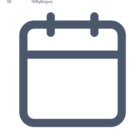
By
Birgunj