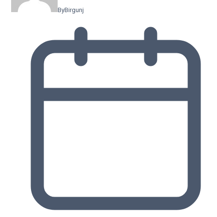
By
Birgunj