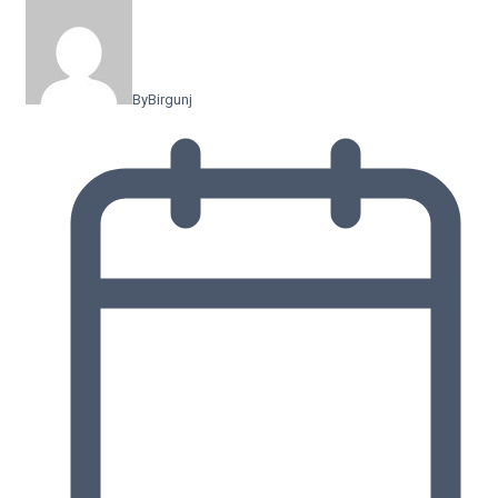
By
Birgunj