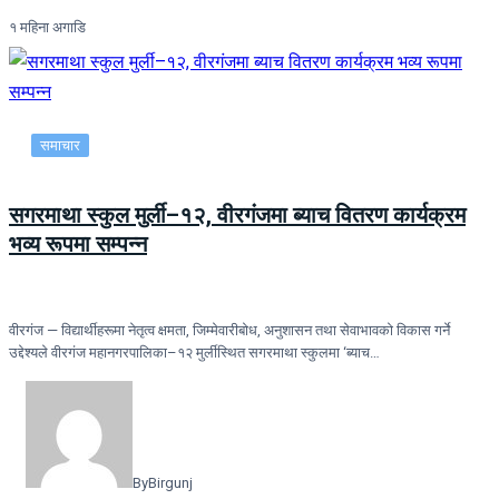
१ महिना अगाडि
समाचार
सगरमाथा स्कुल मुर्ली–१२, वीरगंजमा ब्याच वितरण कार्यक्रम
भव्य रूपमा सम्पन्न
वीरगंज — विद्यार्थीहरूमा नेतृत्व क्षमता, जिम्मेवारीबोध, अनुशासन तथा सेवाभावको विकास गर्ने
उद्देश्यले वीरगंज महानगरपालिका–१२ मुर्लीस्थित सगरमाथा स्कुलमा ‘ब्याच…
By
Birgunj