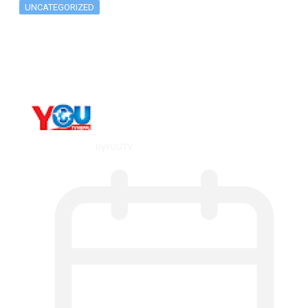
UNCATEGORIZED
What Is ADX Average Directional Index…
By
YOUTV