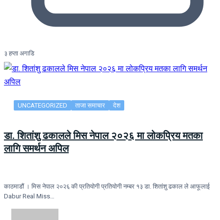
३ हप्ता अगाडि
UNCATEGORIZED
ताजा समाचार
देश
डा. शितांशु ढकालले मिस नेपाल २०२६ मा लोकप्रिय मतका
लागि समर्थन अपिल
काठमाडौं । मिस नेपाल २०२६ की प्रतियोगी प्रतियोगी नम्बर १३ डा. शितांशु ढकाल ले आफूलाई
Dabur Real Miss…