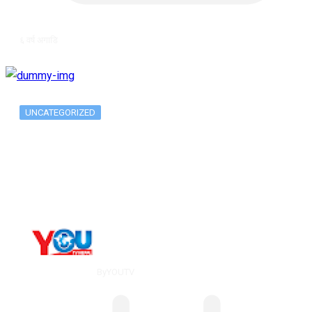
६ वर्ष अगाडि
UNCATEGORIZED
Long-term alcohol consumption alters
dorsal striatal…
By
YOUTV