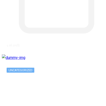
६ वर्ष अगाडि
UNCATEGORIZED
The 10 Best Substance Abuse
Counseling…