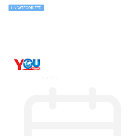
UNCATEGORIZED
Metatrader 5 метатрейдер, мета трейд,
мт,…
By
YOUTV