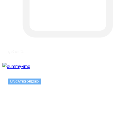
६ वर्ष अगाडि
UNCATEGORIZED
The 10 Best Substance Abuse
Counseling…