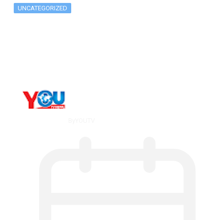
UNCATEGORIZED
Metatrader 5 метатрейдер, мета трейд,
мт,…
By
YOUTV