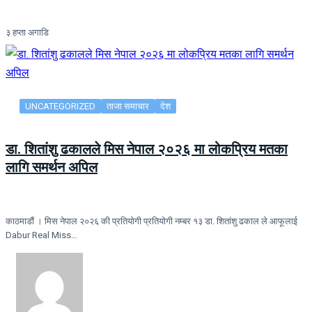
३ हप्ता अगाडि
UNCATEGORIZED
ताजा समाचार
देश
डा. शितांशु ढकालले मिस नेपाल २०२६ मा लोकप्रिय मतका
लागि समर्थन अपिल
काठमाडौं । मिस नेपाल २०२६ की प्रतियोगी प्रतियोगी नम्बर १३ डा. शितांशु ढकाल ले आफूलाई
Dabur Real Miss…