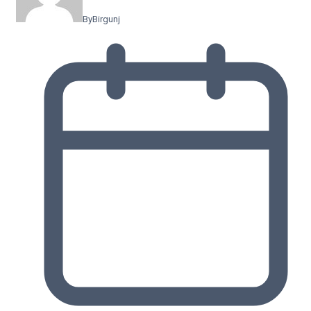
By
Birgunj