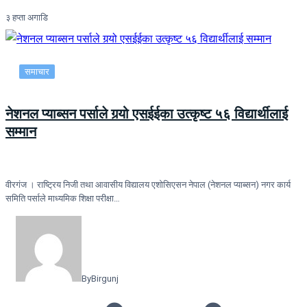
३ हप्ता अगाडि
समाचार
नेशनल प्याब्सन पर्साले गर्‍यो एसईईका उत्कृष्ट ५६ विद्यार्थीलाई
सम्मान
वीरगंज । राष्ट्रिय निजी तथा आवासीय विद्यालय एशोसिएसन नेपाल (नेशनल प्याब्सन) नगर कार्य
समिति पर्साले माध्यमिक शिक्षा परीक्षा…
By
Birgunj