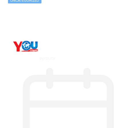
UNCATEGORIZED
What Is ADX Average Directional Index…
By
YOUTV