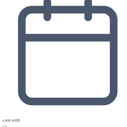
४ हप्ता अगाडि