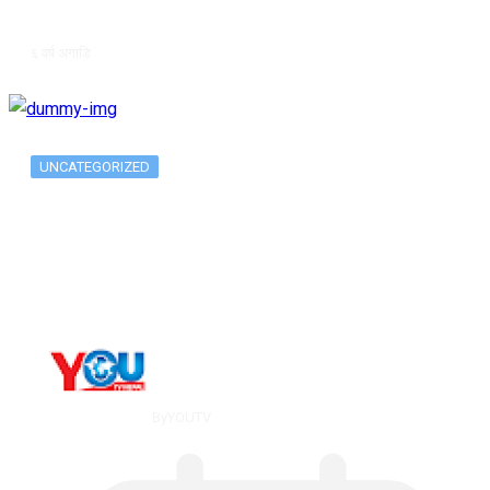
६ वर्ष अगाडि
UNCATEGORIZED
Long-term alcohol consumption alters
dorsal striatal…
By
YOUTV