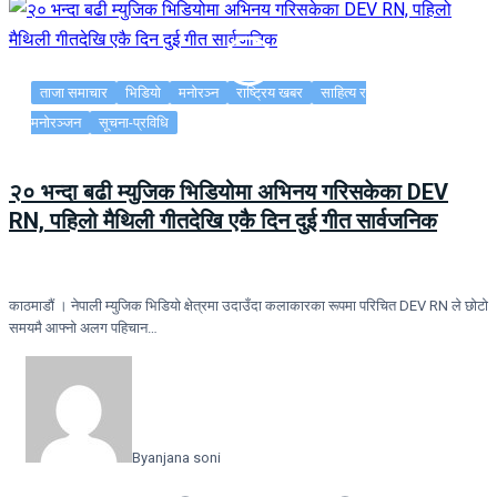
ताजा समाचार
भिडियो
मनोरञ्न
राष्ट्रिय खबर
साहित्य र
मनोरञ्जन
सूचना-प्रविधि
२० भन्दा बढी म्युजिक भिडियोमा अभिनय गरिसकेका DEV
RN, पहिलो मैथिली गीतदेखि एकै दिन दुई गीत सार्वजनिक
काठमाडौं । नेपाली म्युजिक भिडियो क्षेत्रमा उदाउँदा कलाकारका रूपमा परिचित DEV RN ले छोटो
समयमै आफ्नो अलग पहिचान…
By
anjana soni