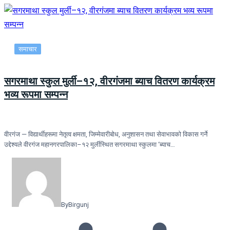
समाचार
सगरमाथा स्कुल मुर्ली–१२, वीरगंजमा ब्याच वितरण कार्यक्रम
भव्य रूपमा सम्पन्न
वीरगंज — विद्यार्थीहरूमा नेतृत्व क्षमता, जिम्मेवारीबोध, अनुशासन तथा सेवाभावको विकास गर्ने
उद्देश्यले वीरगंज महानगरपालिका–१२ मुर्लीस्थित सगरमाथा स्कुलमा ‘ब्याच…
By
Birgunj