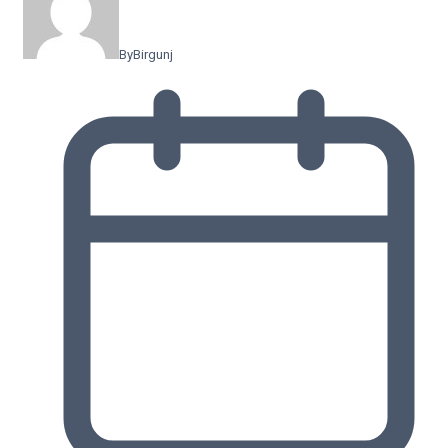
By
Birgunj