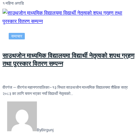
१ महिना अगाडि
समाचार
साउथजोन माध्यमिक विद्यालयमा विद्यार्थी नेतृत्वको शपथ ग्रहण
तथा पुरस्कार वितरण सम्पन्न
वीरगंज — वीरगंज महानगरपालिका–१३ स्थित साउथजोन माध्यमिक विद्यालयमा शैक्षिक सत्र
२०८३ का लागि चयन भएका नयाँ विद्यार्थी नेतृत्वको…
By
Birgunj