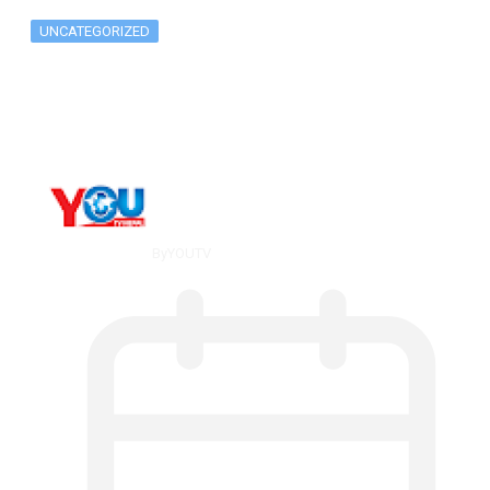
UNCATEGORIZED
What Is ADX Average Directional Index…
By
YOUTV