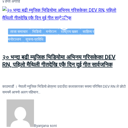
४ हप्ता अगाडि
ताजा समाचार
भिडियो
मनोरञ्न
राष्ट्रिय खबर
साहित्य र
मनोरञ्जन
सूचना-प्रविधि
२० भन्दा बढी म्युजिक भिडियोमा अभिनय गरिसकेका DEV
RN, पहिलो मैथिली गीतदेखि एकै दिन दुई गीत सार्वजनिक
काठमाडौं । नेपाली म्युजिक भिडियो क्षेत्रमा उदाउँदा कलाकारका रूपमा परिचित DEV RN ले छोटो
समयमै आफ्नो अलग पहिचान…
By
anjana soni