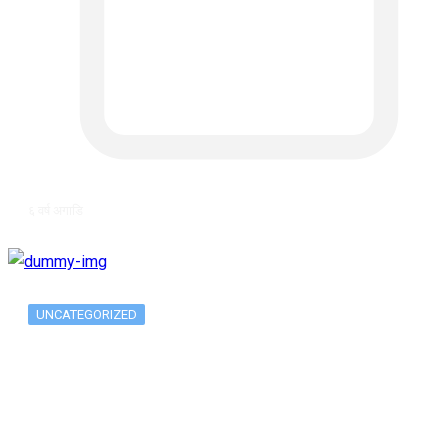
६ वर्ष अगाडि
UNCATEGORIZED
The 10 Best Substance Abuse
Counseling…