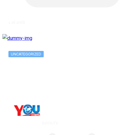
६ वर्ष अगाडि
UNCATEGORIZED
Long-term alcohol consumption alters
dorsal striatal…
By
YOUTV