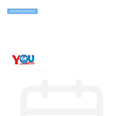
UNCATEGORIZED
Metatrader 5 метатрейдер, мета трейд,
мт,…
By
YOUTV