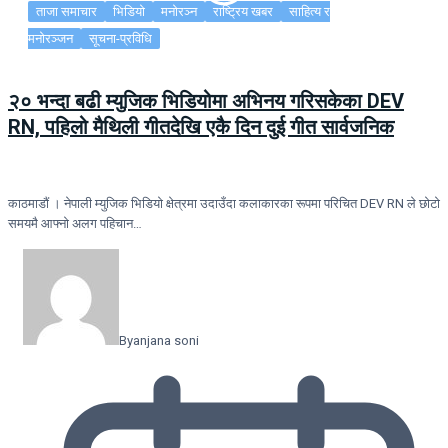
ताजा समाचार
भिडियो
मनोरञ्न
राष्ट्रिय खबर
साहित्य र
मनोरञ्जन
सूचना-प्रविधि
२० भन्दा बढी म्युजिक भिडियोमा अभिनय गरिसकेका DEV
RN, पहिलो मैथिली गीतदेखि एकै दिन दुई गीत सार्वजनिक
काठमाडौं । नेपाली म्युजिक भिडियो क्षेत्रमा उदाउँदा कलाकारका रूपमा परिचित DEV RN ले छोटो
समयमै आफ्नो अलग पहिचान…
By
anjana soni