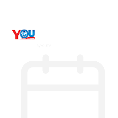
Metatrader 5 метатрейдер, мета трейд,
мт,…
By
YOUTV