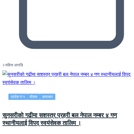
२ महिना अगाडि
प्रदेश नं १
मौसम
समाचार
सुनसरीकाे गढीमा सशस्त्र प्रहरी बल नेपाल नम्बर ४ गण
स्थानीयलाई विपद् स्वयंसेवक तालिम ।