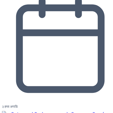
३ हप्ता अगाडि