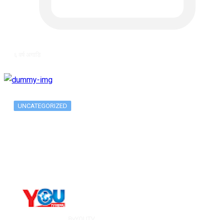
६ वर्ष अगाडि
UNCATEGORIZED
The 10 Best Substance Abuse
Counseling…
By
YOUTV