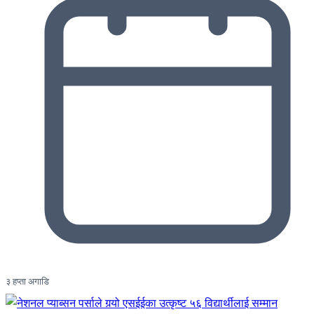
३ हप्ता अगाडि