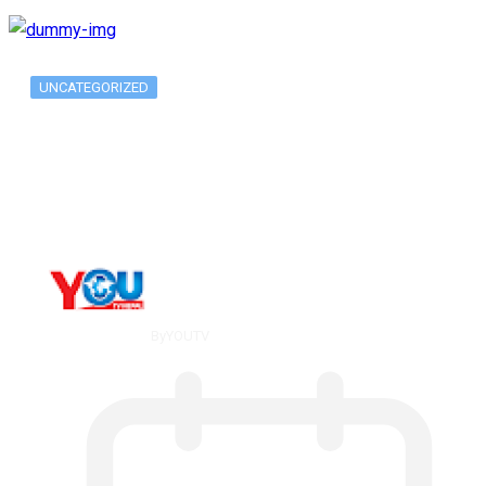
UNCATEGORIZED
Long-term alcohol consumption alters
dorsal striatal…
By
YOUTV