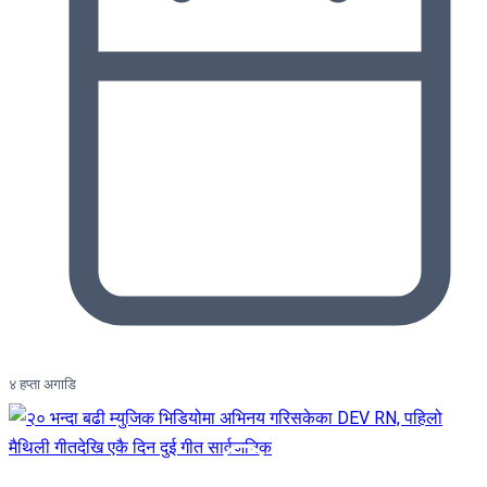
४ हप्ता अगाडि