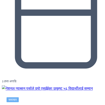
३ हप्ता अगाडि
समाचार