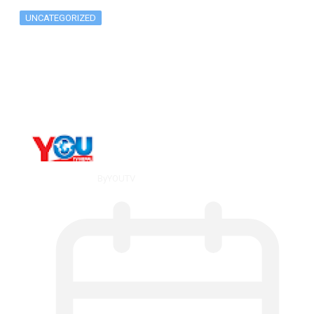
UNCATEGORIZED
Long-term alcohol consumption alters
dorsal striatal…
By
YOUTV