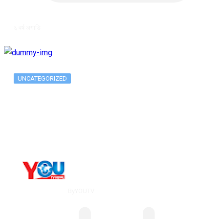
६ वर्ष अगाडि
UNCATEGORIZED
The 10 Best Substance Abuse
Counseling…
By
YOUTV