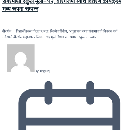
सगरमाथा स्कुल मुर्ली–१२, वीरगंजमा ब्याच वितरण कार्यक्रम
भव्य रूपमा सम्पन्न
वीरगंज — विद्यार्थीहरूमा नेतृत्व क्षमता, जिम्मेवारीबोध, अनुशासन तथा सेवाभावको विकास गर्ने
उद्देश्यले वीरगंज महानगरपालिका–१२ मुर्लीस्थित सगरमाथा स्कुलमा ‘ब्याच…
By
Birgunj