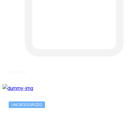
६ वर्ष अगाडि
UNCATEGORIZED
Metatrader 5 метатрейдер, мета трейд,
мт,…