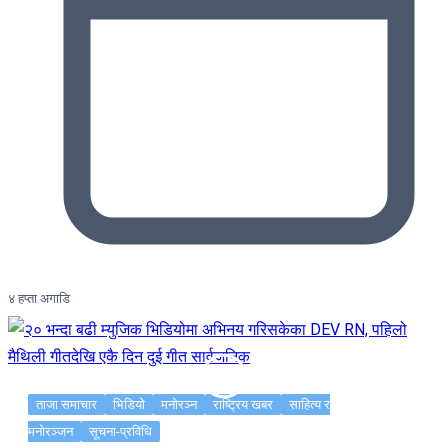
४ हप्ता अगाडि
ताजा समाचार
भिडियो
मनोरञ्न
राष्ट्रिय खबर
साहित्य र
मनोरञ्जन
सूचना-प्रविधि