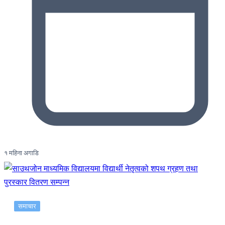
१ महिना अगाडि
समाचार