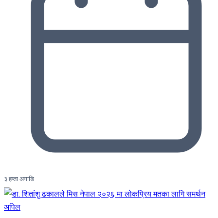
३ हप्ता अगाडि