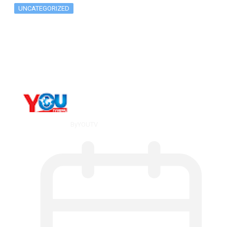
UNCATEGORIZED
Metatrader 5 метатрейдер, мета трейд,
мт,…
By
YOUTV