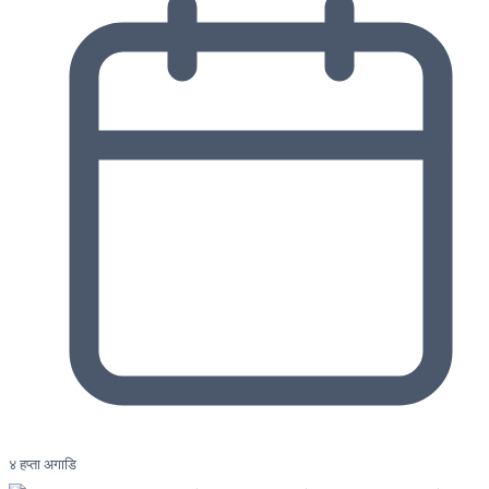
४ हप्ता अगाडि