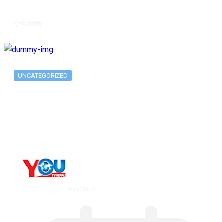
६ वर्ष अगाडि
UNCATEGORIZED
Long-term alcohol consumption alters
dorsal striatal…
By
YOUTV