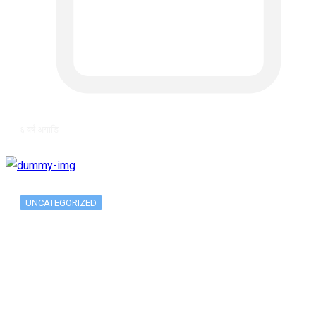
६ वर्ष अगाडि
UNCATEGORIZED
The 10 Best Substance Abuse
Counseling…