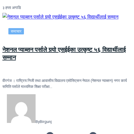
३ हप्ता अगाडि
समाचार
नेशनल प्याब्सन पर्साले गर्‍यो एसईईका उत्कृष्ट ५६ विद्यार्थीलाई
सम्मान
वीरगंज । राष्ट्रिय निजी तथा आवासीय विद्यालय एशोसिएसन नेपाल (नेशनल प्याब्सन) नगर कार्य
समिति पर्साले माध्यमिक शिक्षा परीक्षा…
By
Birgunj