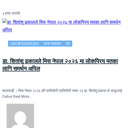
३ हप्ता अगाडि
UNCATEGORIZED
ताजा समाचार
देश
डा. शितांशु ढकालले मिस नेपाल २०२६ मा लोकप्रिय मतका
लागि समर्थन अपिल
काठमाडौं । मिस नेपाल २०२६ की प्रतियोगी प्रतियोगी नम्बर १३ डा. शितांशु ढकाल ले आफूलाई
Dabur Real Miss…