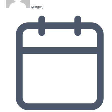
By
Birgunj