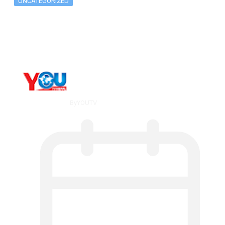
UNCATEGORIZED
What Is ADX Average Directional Index…
By
YOUTV