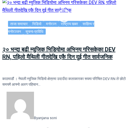
ताजा समाचार
भिडियो
मनोरञ्न
राष्ट्रिय खबर
साहित्य र
मनोरञ्जन
सूचना-प्रविधि
२० भन्दा बढी म्युजिक भिडियोमा अभिनय गरिसकेका DEV
RN, पहिलो मैथिली गीतदेखि एकै दिन दुई गीत सार्वजनिक
काठमाडौं । नेपाली म्युजिक भिडियो क्षेत्रमा उदाउँदा कलाकारका रूपमा परिचित DEV RN ले छोटो
समयमै आफ्नो अलग पहिचान…
By
anjana soni