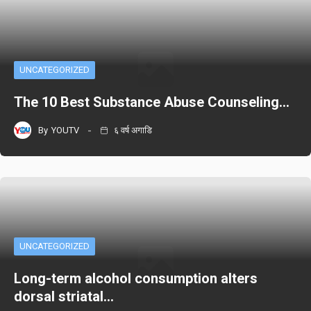
UNCATEGORIZED
The 10 Best Substance Abuse Counseling…
By
YOUTV
६ वर्ष अगाडि
UNCATEGORIZED
Long-term alcohol consumption alters
dorsal striatal…