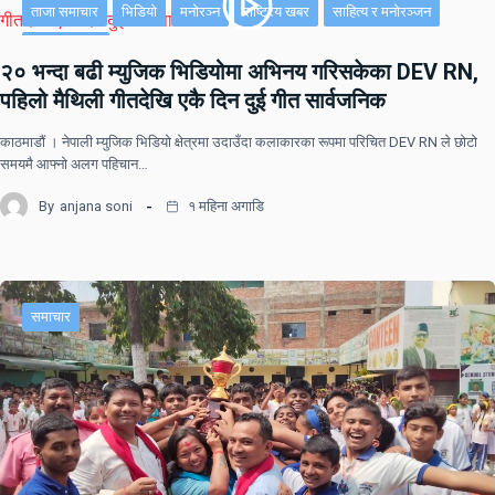
ताजा समाचार
भिडियो
मनोरञ्न
राष्ट्रिय खबर
साहित्य र मनोरञ्जन
सूचना-प्रविधि
२० भन्दा बढी म्युजिक भिडियोमा अभिनय गरिसकेका DEV RN,
पहिलो मैथिली गीतदेखि एकै दिन दुई गीत सार्वजनिक
काठमाडौं । नेपाली म्युजिक भिडियो क्षेत्रमा उदाउँदा कलाकारका रूपमा परिचित DEV RN ले छोटो
समयमै आफ्नो अलग पहिचान…
By
anjana soni
१ महिना अगाडि
समाचार