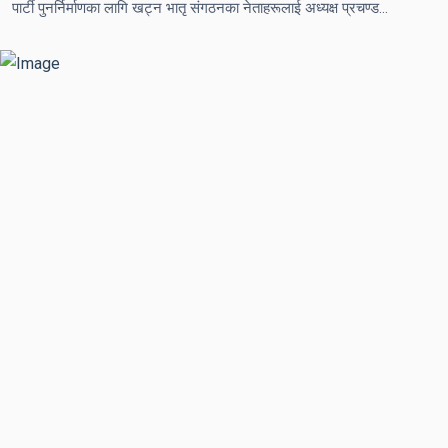
पार्टी पुनर्निर्माणका लागि खट्न भातृ संगठनका नेताहरूलाई अध्यक्ष प्रचण्डको आग्रह