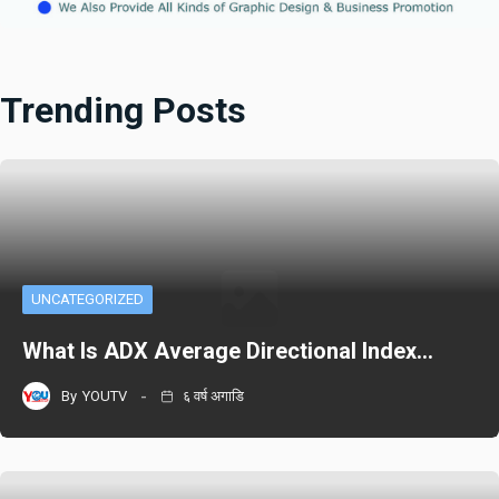
Trending Posts
UNCATEGORIZED
What Is ADX Average Directional Index…
By
YOUTV
६ वर्ष अगाडि