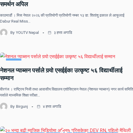
समर्थन अपिल
काठमाडौं । मिस नेपाल २०२६ की प्रतियोगी प्रतियोगी नम्बर १३ डा. शितांशु ढकाल ले आफूलाई
Dabur Real Miss…
By
YOUTV Nepal
३ हप्ता अगाडि
समाचार
नेशनल प्याब्सन पर्साले गर्‍यो एसईईका उत्कृष्ट ५६ विद्यार्थीलाई
सम्मान
वीरगंज । राष्ट्रिय निजी तथा आवासीय विद्यालय एशोसिएसन नेपाल (नेशनल प्याब्सन) नगर कार्य समिति
पर्साले माध्यमिक शिक्षा परीक्षा…
By
Birgunj
४ हप्ता अगाडि