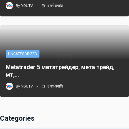
By
YOUTV
६ वर्ष अगाडि
UNCATEGORIZED
Metatrader 5 метатрейдер, мета трейд,
мт,…
By
YOUTV
६ वर्ष अगाडि
Categories