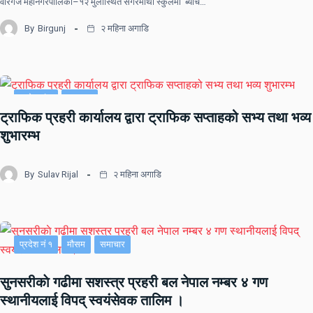
वीरगंज महानगरपालिका–१२ मुर्लीस्थित सगरमाथा स्कुलमा ‘ब्याच…
By
Birgunj
२ महिना अगाडि
प्रदेश नं २
समाचार
ट्राफिक प्रहरी कार्यालय द्वारा ट्राफिक सप्ताहको सभ्य तथा भव्य
शुभारम्भ
By
Sulav Rijal
२ महिना अगाडि
प्रदेश नं १
मौसम
समाचार
सुनसरीकाे गढीमा सशस्त्र प्रहरी बल नेपाल नम्बर ४ गण
स्थानीयलाई विपद् स्वयंसेवक तालिम ।