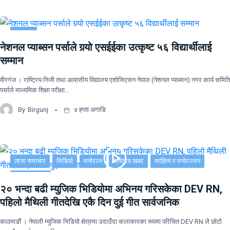
समाचार
नेशनल प्याब्सन पर्साले गर्‍यो एसईईका उत्कृष्ट ५६ विद्यार्थीलाई
सम्मान
वीरगंज । राष्ट्रिय निजी तथा आवासीय विद्यालय एशोसिएसन नेपाल (नेशनल प्याब्सन) नगर कार्य समिति
पर्साले माध्यमिक शिक्षा परीक्षा…
By
Birgunj
४ हप्ता अगाडि
ताजा समाचार
भिडियो
मनोरञ्न
राष्ट्रिय खबर
साहित्य र मनोरञ्जन
सूचना-प्रविधि
२० भन्दा बढी म्युजिक भिडियोमा अभिनय गरिसकेका DEV RN,
पहिलो मैथिली गीतदेखि एकै दिन दुई गीत सार्वजनिक
काठमाडौं । नेपाली म्युजिक भिडियो क्षेत्रमा उदाउँदा कलाकारका रूपमा परिचित DEV RN ले छोटो