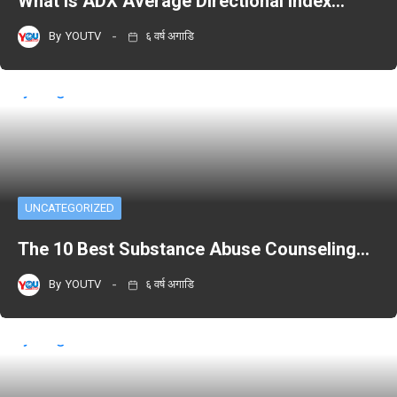
What Is ADX Average Directional Index…
By
YOUTV
६ वर्ष अगाडि
UNCATEGORIZED
The 10 Best Substance Abuse Counseling…
By
YOUTV
६ वर्ष अगाडि