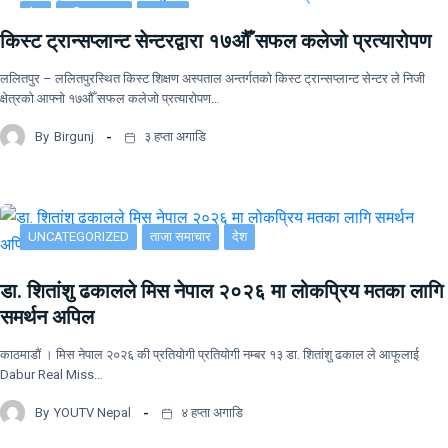
देश
राष्ट्रिय खबर
समाचार
किस्ट ट्रान्सप्लान्ट सेन्टरद्वारा १७औँ सफल कलेजो प्रत्यारोपण
ललितपुर – ललितपुरस्थित किस्ट शिक्षण अस्पताल अन्तर्गतको किस्ट ट्रान्सप्लान्ट सेन्टर ले निजी
क्षेत्रको आफ्नो १७औँ सफल कलेजो प्रत्यारोपण…
By
Birgunj
३ हप्ता अगाडि
UNCATEGORIZED
ताजा समाचार
देश
डा. शितांशु ढकालले मिस नेपाल २०२६ मा लोकप्रिय मतका लागि
समर्थन अपिल
काठमाडौं । मिस नेपाल २०२६ की प्रतियोगी प्रतियोगी नम्बर १३ डा. शितांशु ढकाल ले आफूलाई
Dabur Real Miss…
By
YOUTV Nepal
४ हप्ता अगाडि