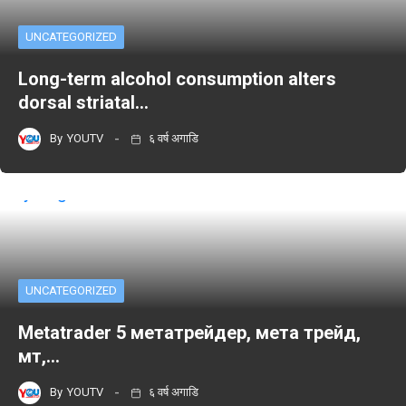
UNCATEGORIZED
Long-term alcohol consumption alters
dorsal striatal…
By
YOUTV
६ वर्ष अगाडि
UNCATEGORIZED
Metatrader 5 метатрейдер, мета трейд,
мт,…
By
YOUTV
६ वर्ष अगाडि