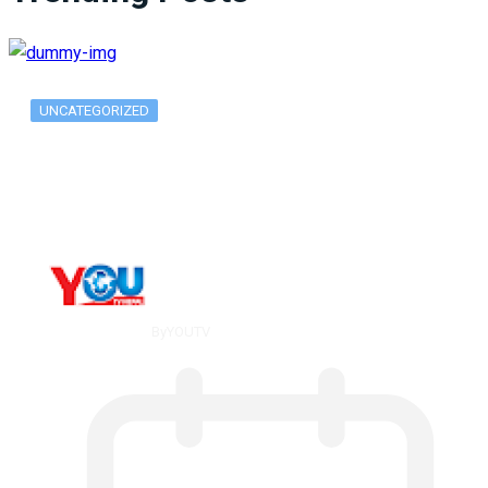
UNCATEGORIZED
What Is ADX Average Directional Index…
By
YOUTV