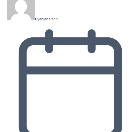
By
anjana soni