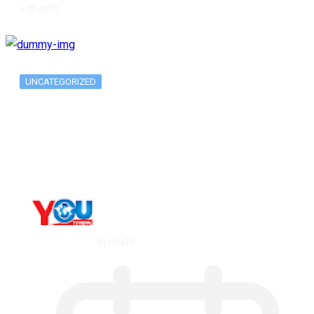
६ वर्ष अगाडि
UNCATEGORIZED
Metatrader 5 метатрейдер, мета трейд,
мт,…
By
YOUTV