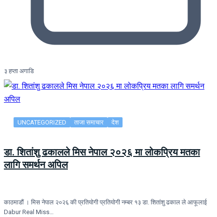
३ हप्ता अगाडि
UNCATEGORIZED
ताजा समाचार
देश
डा. शितांशु ढकालले मिस नेपाल २०२६ मा लोकप्रिय मतका
लागि समर्थन अपिल
काठमाडौं । मिस नेपाल २०२६ की प्रतियोगी प्रतियोगी नम्बर १३ डा. शितांशु ढकाल ले आफूलाई
Dabur Real Miss…