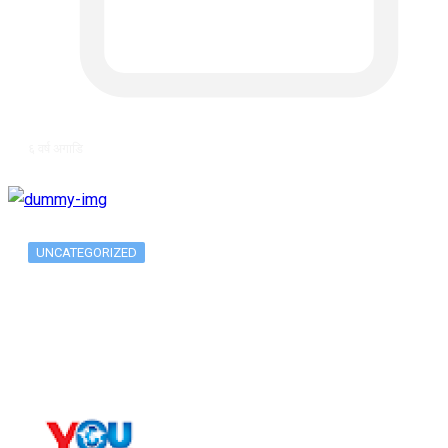
६ वर्ष अगाडि
UNCATEGORIZED
Long-term alcohol consumption alters
dorsal striatal…