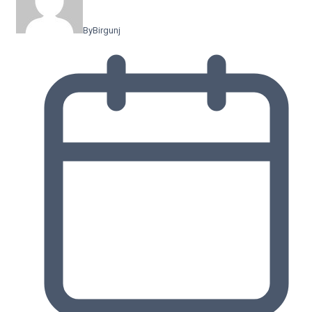
By
Birgunj