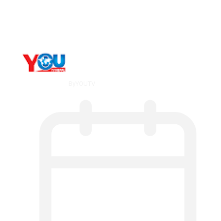
The 10 Best Substance Abuse
Counseling…
By
YOUTV