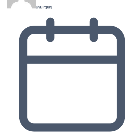
By
Birgunj