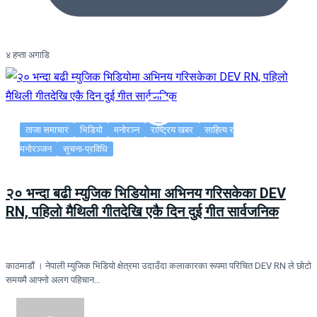
४ हप्ता अगाडि
ताजा समाचार
भिडियो
मनोरञ्न
राष्ट्रिय खबर
साहित्य र
मनोरञ्जन
सूचना-प्रविधि
२० भन्दा बढी म्युजिक भिडियोमा अभिनय गरिसकेका DEV
RN, पहिलो मैथिली गीतदेखि एकै दिन दुई गीत सार्वजनिक
काठमाडौं । नेपाली म्युजिक भिडियो क्षेत्रमा उदाउँदा कलाकारका रूपमा परिचित DEV RN ले छोटो
समयमै आफ्नो अलग पहिचान…