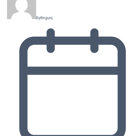
By
Birgunj