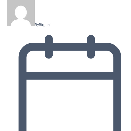
By
Birgunj