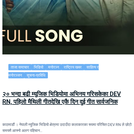
ताजा समाचार
भिडियो
मनोरञ्न
राष्ट्रिय खबर
साहित्य र
मनोरञ्जन
सूचना-प्रविधि
२० भन्दा बढी म्युजिक भिडियोमा अभिनय गरिसकेका DEV
RN, पहिलो मैथिली गीतदेखि एकै दिन दुई गीत सार्वजनिक
काठमाडौं । नेपाली म्युजिक भिडियो क्षेत्रमा उदाउँदा कलाकारका रूपमा परिचित DEV RN ले छोटो
समयमै आफ्नो अलग पहिचान…