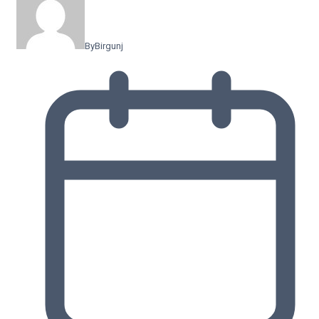
By
Birgunj