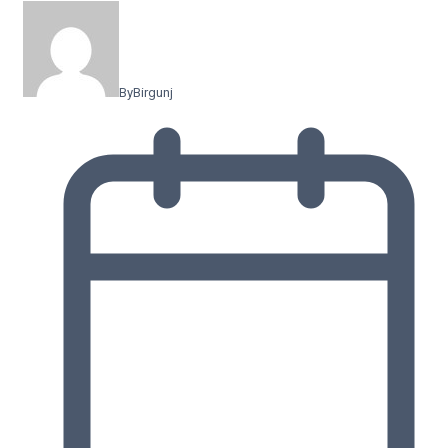
By
Birgunj