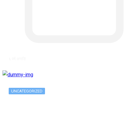
६ वर्ष अगाडि
UNCATEGORIZED
Long-term alcohol consumption alters
dorsal striatal…