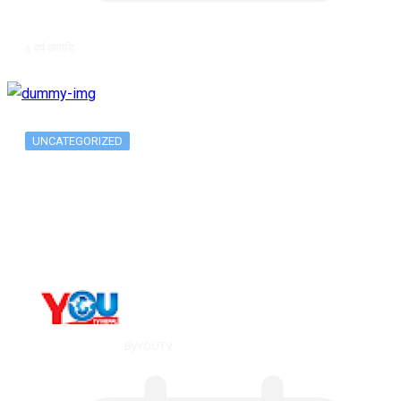
६ वर्ष अगाडि
UNCATEGORIZED
Metatrader 5 метатрейдер, мета трейд,
мт,…
By
YOUTV