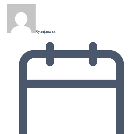
By
anjana soni