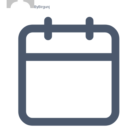
By
Birgunj