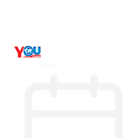
The 10 Best Substance Abuse
Counseling…
By
YOUTV