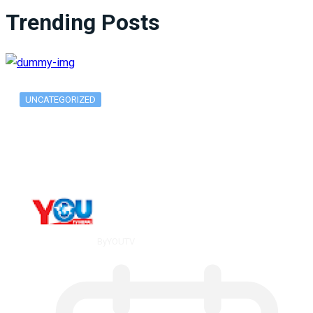
Trending Posts
UNCATEGORIZED
What Is ADX Average Directional Index…
By
YOUTV