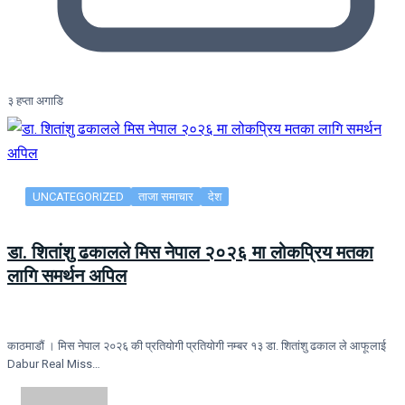
३ हप्ता अगाडि
UNCATEGORIZED
ताजा समाचार
देश
डा. शितांशु ढकालले मिस नेपाल २०२६ मा लोकप्रिय मतका
लागि समर्थन अपिल
काठमाडौं । मिस नेपाल २०२६ की प्रतियोगी प्रतियोगी नम्बर १३ डा. शितांशु ढकाल ले आफूलाई
Dabur Real Miss…