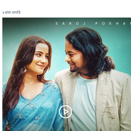
४ हप्ता अगाडि