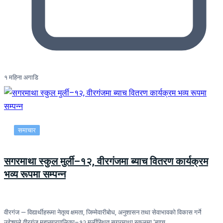
१ महिना अगाडि
समाचार
सगरमाथा स्कुल मुर्ली–१२, वीरगंजमा ब्याच वितरण कार्यक्रम
भव्य रूपमा सम्पन्न
वीरगंज — विद्यार्थीहरूमा नेतृत्व क्षमता, जिम्मेवारीबोध, अनुशासन तथा सेवाभावको विकास गर्ने
उद्देश्यले वीरगंज महानगरपालिका–१२ मुर्लीस्थित सगरमाथा स्कुलमा ‘ब्याच…