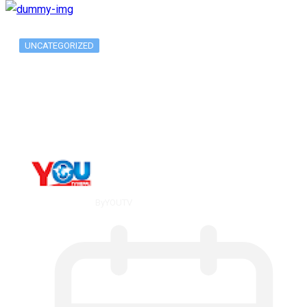
UNCATEGORIZED
Long-term alcohol consumption alters
dorsal striatal…
By
YOUTV