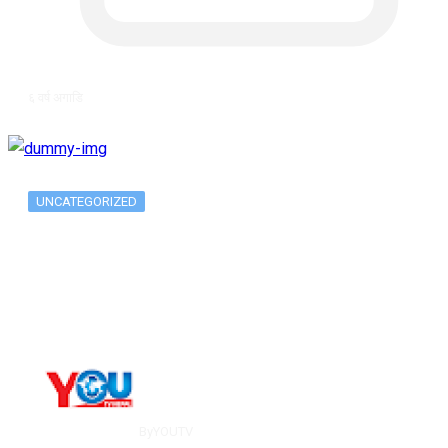
६ वर्ष अगाडि
UNCATEGORIZED
The 10 Best Substance Abuse
Counseling…
By
YOUTV