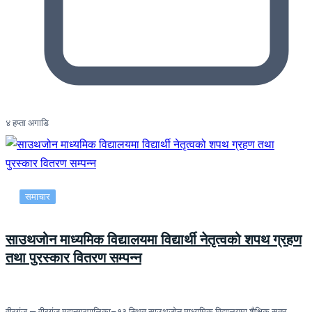
४ हप्ता अगाडि
समाचार
साउथजोन माध्यमिक विद्यालयमा विद्यार्थी नेतृत्वको शपथ ग्रहण
तथा पुरस्कार वितरण सम्पन्न
वीरगंज — वीरगंज महानगरपालिका–१३ स्थित साउथजोन माध्यमिक विद्यालयमा शैक्षिक सत्र