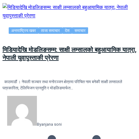
अन्तराष्ट्रिय खबर
ताजा समाचार
देश
समाचार
मिडियादेखि मोडलिङसम्म: साक्षी लम्सालको बहुआयामिक यात्रा,
नेपाली युवापुस्ताकी प्रेरणा
काठमाडौं । नेपाली सञ्चार तथा मनोरञ्जन क्षेत्रमा परिचित नाम बनेकी साक्षी लम्सालले
पत्रकारिता, टेलिभिजन प्रस्तुति र मोडलिङमार्फत…
By
anjana soni