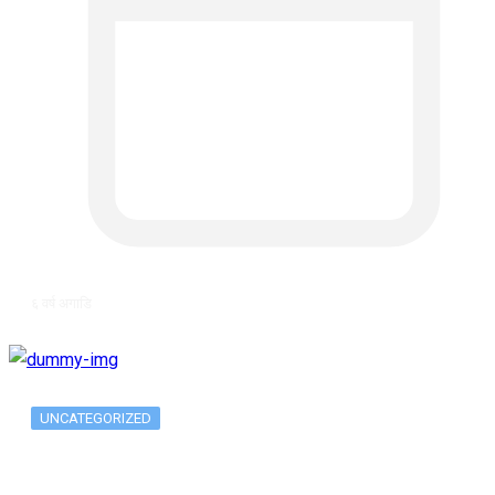
६ वर्ष अगाडि
UNCATEGORIZED
Metatrader 5 метатрейдер, мета трейд,