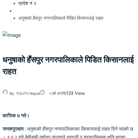
प्रदेश नं २
धनुषाको हँसपुर नगरपालिकाले पिडित किसानलाई राहत
धनुषाको हँसपुर नगरपालिकाले पिडित किसानलाई
राहत
133
View
By
YOUTV Nepal
५ वर्ष अगाडि
कात्तिक ७ गते।
जनकपुरधाम :
धनुषाको हँसपुर नगरपालिकाका किसानलाई राहत दिने भएको छ
। १ र २ गते बेमौसमी वर्षाका कारणले धावाली र तरकारीहरुमा क्षति भएका