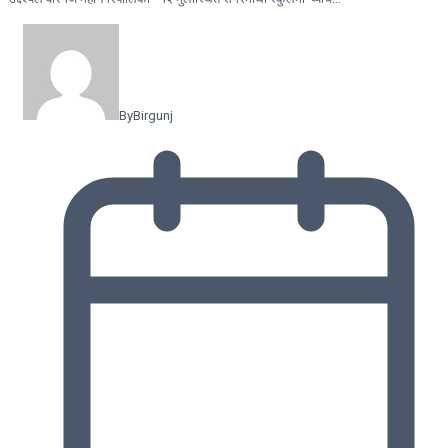
By
Birgunj