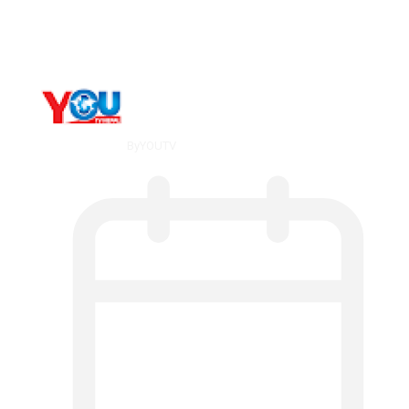
мт,…
By
YOUTV