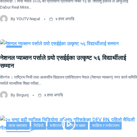
काठमाडौं । मिस नेपाल २०२६ की प्रतियोगी प्रतियोगी नम्बर १३ डा. शितांशु ढकाल ले आफूलाई
Dabur Real Miss…
By
YOUTV Nepal
४ हप्ता अगाडि
समाचार
नेशनल प्याब्सन पर्साले गर्‍यो एसईईका उत्कृष्ट ५६ विद्यार्थीलाई
सम्मान
वीरगंज । राष्ट्रिय निजी तथा आवासीय विद्यालय एशोसिएसन नेपाल (नेशनल प्याब्सन) नगर कार्य समिति
पर्साले माध्यमिक शिक्षा परीक्षा…
By
Birgunj
४ हप्ता अगाडि
ताजा समाचार
भिडियो
मनोरञ्न
राष्ट्रिय खबर
साहित्य र मनोरञ्जन
सूचना-प्रविधि