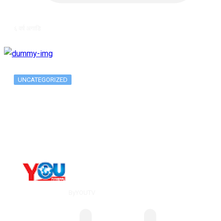
६ वर्ष अगाडि
UNCATEGORIZED
Long-term alcohol consumption alters
dorsal striatal…
By
YOUTV