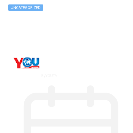
UNCATEGORIZED
Metatrader 5 метатрейдер, мета трейд,
мт,…
By
YOUTV