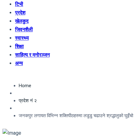
टिभी
प्रदेश
खेलकुद
जिवनशैली
स्वास्थ्य
शिक्षा
साहित्य र मनोरञ्जन
अन्य
Home
प्रदेश नं २
जनकपुर लगायत विभिन्न शक्तिपीठहरुमा लडुडु चढाउने श्रद्धालुको घुइँचो