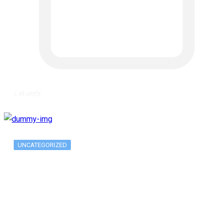
६ वर्ष अगाडि
UNCATEGORIZED
The 10 Best Substance Abuse
Counseling…