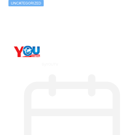
UNCATEGORIZED
What Is ADX Average Directional Index…
By
YOUTV