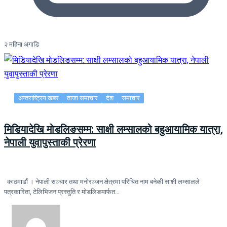
२ महिना अगाडि
अन्तराष्ट्रिय खबर
ताजा समाचार
देश
समाचार
मिडियादेखि मोडलिङसम्म: साक्षी लम्सालको बहुआयामिक यात्रा,
नेपाली युवापुस्ताकी प्रेरणा
काठमाडौं । नेपाली सञ्चार तथा मनोरञ्जन क्षेत्रमा परिचित नाम बनेकी साक्षी लम्सालले
पत्रकारिता, टेलिभिजन प्रस्तुति र मोडलिङमार्फत…