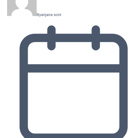
By
anjana soni