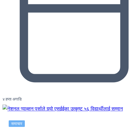
४ हप्ता अगाडि
समाचार